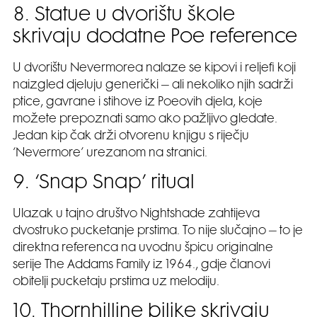
8. Statue u dvorištu škole
skrivaju dodatne Poe reference
U dvorištu Nevermorea nalaze se kipovi i reljefi koji
naizgled djeluju generički – ali nekoliko njih sadrži
ptice, gavrane i stihove iz Poeovih djela, koje
možete prepoznati samo ako pažljivo gledate.
Jedan kip čak drži otvorenu knjigu s riječju
‘Nevermore’ urezanom na stranici.
9. ‘Snap Snap’ ritual
Ulazak u tajno društvo Nightshade zahtijeva
dvostruko pucketanje prstima. To nije slučajno – to je
direktna referenca na uvodnu špicu originalne
serije The Addams Family iz 1964., gdje članovi
obitelji pucketaju prstima uz melodiju.
10. Thornhilline biljke skrivaju