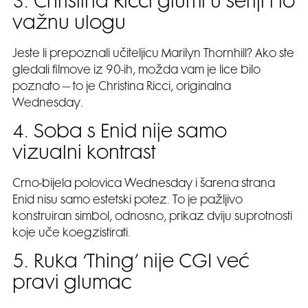
3. Christina Ricci glumi u seriji i to
važnu ulogu
Jeste li prepoznali učiteljicu Marilyn Thornhill? Ako ste
gledali filmove iz 90-ih, možda vam je lice bilo
poznato – to je Christina Ricci, originalna
Wednesday.
4. Soba s Enid nije samo
vizualni kontrast
Crno-bijela polovica Wednesday i šarena strana
Enid nisu samo estetski potez. To je pažljivo
konstruiran simbol, odnosno, prikaz dviju suprotnosti
koje uče koegzistirati.
5. Ruka ‘Thing’ nije CGI već
pravi glumac