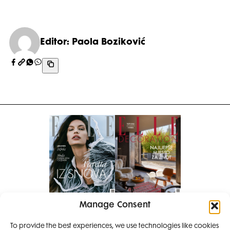
Editor: Paola Boziković
Manage Consent
Pretplati se na časopis
PRETPLATITE SE
To provide the best experiences, we use technologies like cookies