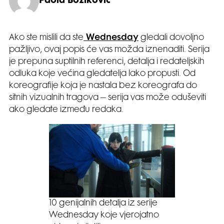
Paola Boziković
Ako ste mislili da ste
Wednesday
gledali dovoljno
pažljivo, ovaj popis će vas možda iznenaditi. Serija
je prepuna suptilnih referenci, detalja i redateljskih
odluka koje većina gledatelja lako propusti. Od
koreografije koja je nastala bez koreografa do
sitnih vizualnih tragova – serija vas može oduševiti
ako gledate između redaka.
10 genijalnih detalja iz serije
Wednesday koje vjerojatno