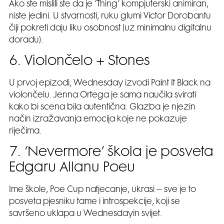
Ako ste mislili ste da je ‘Thing’ kompjuterski animiran,
niste jedini. U stvarnosti, ruku glumi Victor Dorobantu
čiji pokreti daju liku osobnost (uz minimalnu digitalnu
doradu).
6. Violončelo + Stones
U prvoj epizodi, Wednesday izvodi Paint It Black na
violončelu. Jenna Ortega je sama naučila svirati
kako bi scena bila autentična. Glazba je njezin
način izražavanja emocija koje ne pokazuje
riječima.
7. ‘Nevermore’ škola je posveta
Edgaru Allanu Poeu
Ime škole, Poe Cup natjecanje, ukrasi – sve je to
posveta pjesniku tame i introspekcije, koji se
savršeno uklapa u Wednesdayin svijet.