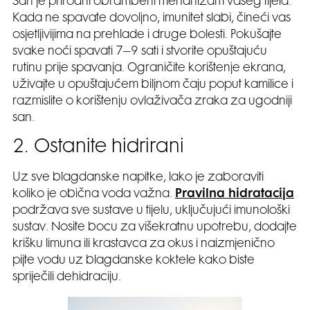
San je prirodni obrambeni mehanizam vašeg tijela.
Kada ne spavate dovoljno, imunitet slabi, čineći vas
osjetljivijima na prehlade i druge bolesti. Pokušajte
svake noći spavati 7–9 sati i stvorite opuštajuću
rutinu prije spavanja. Ograničite korištenje ekrana,
uživajte u opuštajućem biljnom čaju poput kamilice i
razmislite o korištenju ovlaživača zraka za ugodniji
san.
2. Ostanite hidrirani
Uz sve blagdanske napitke, lako je zaboraviti
koliko je obična voda važna.
Pravilna hidratacija
podržava sve sustave u tijelu, uključujući imunološki
sustav. Nosite bocu za višekratnu upotrebu, dodajte
krišku limuna ili krastavca za okus i naizmjenično
pijte vodu uz blagdanske koktele kako biste
spriječili dehidraciju.