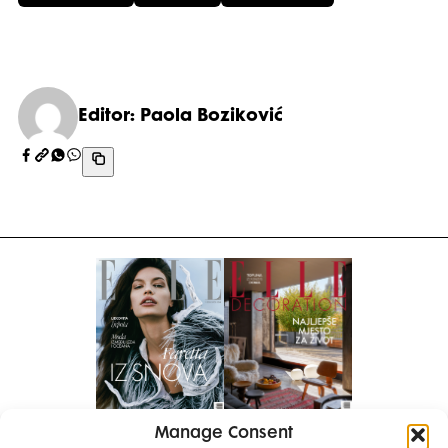
Editor: Paola Boziković
Manage Consent
Pretplati se na časopis