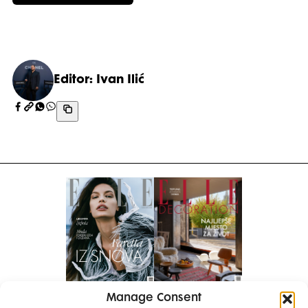
Editor: Ivan Ilić
Manage Consent
Pretplati se na časopis