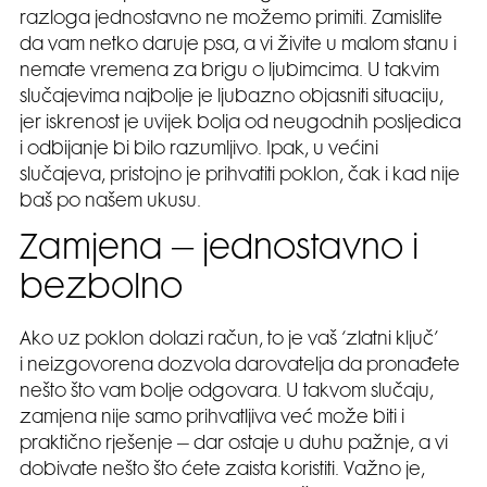
razloga jednostavno ne možemo primiti. Zamislite
da vam netko daruje psa, a vi živite u malom stanu i
nemate vremena za brigu o ljubimcima. U takvim
slučajevima najbolje je ljubazno objasniti situaciju,
jer iskrenost je uvijek bolja od neugodnih posljedica
i odbijanje bi bilo razumljivo. Ipak, u većini
slučajeva, pristojno je prihvatiti poklon, čak i kad nije
baš po našem ukusu.
Zamjena – jednostavno i
bezbolno
Ako uz poklon dolazi račun, to je vaš ‘zlatni ključ’
i neizgovorena dozvola darovatelja da pronađete
nešto što vam bolje odgovara. U takvom slučaju,
zamjena nije samo prihvatljiva već može biti i
praktično rješenje – dar ostaje u duhu pažnje, a vi
dobivate nešto što ćete zaista koristiti. Važno je,