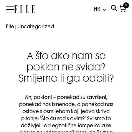
0
Elle
Elle
|
Uncategorized
A što ako nam se
poklon ne sviđa?
Smijemo li ga odbiti?
Ah, pokloni – ponekad su savršeni,
ponekad nas iznenade, a ponekad nas
ostave s osmijehom koji jedva skriva
pitanje: 'Što ću sad s ovim?' Svi smo to
doživjeli: od egzotične lampe koja se