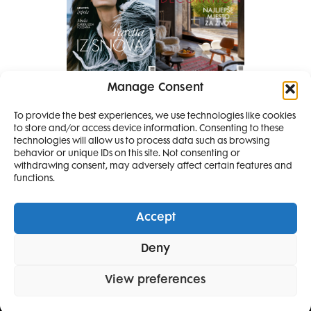
Manage Consent
Pretplati se na časopis
PRETPLATITE SE
To provide the best experiences, we use technologies like cookies
to store and/or access device information. Consenting to these
SMANJI
technologies will allow us to process data such as browsing
behavior or unique IDs on this site. Not consenting or
withdrawing consent, may adversely affect certain features and
4 IZDANJA
functions.
MAGAZINA ELLE
I 2 IZDANJA ELLE
Accept
DECORATIONA +
Elle Projects
Elle Beauty Awards
Elle Style Awards
Deny
Horoskop
Elle stav
Lifestyle
Decoration
POKLON
ZA
SAMO
49,99
View preferences
POLITIKA PRIVATNOSTI
OPĆI UVJETI KORIŠTENJA
IMPRESSUM
EURA