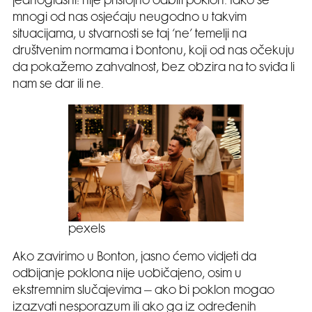
jednoglasni: nije pristojno odbiti poklon. Iako se
mnogi od nas osjećaju neugodno u takvim
situacijama, u stvarnosti se taj ‘ne’ temelji na
društvenim normama i bontonu, koji od nas očekuju
da pokažemo zahvalnost, bez obzira na to sviđa li
nam se dar ili ne.
pexels
Ako zavirimo u Bonton, jasno ćemo vidjeti da
odbijanje poklona nije uobičajeno, osim u
ekstremnim slučajevima – ako bi poklon mogao
izazvati nesporazum ili ako ga iz određenih