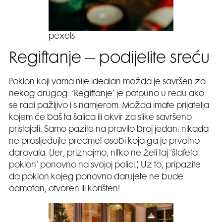
pexels
Regiftanje – podijelite sreću
Poklon koji vama nije idealan možda je savršen za
nekog drugog. ‘Regiftanje’ je potpuno u redu ako
se radi pažljivo i s namjerom. Možda imate prijatelja
kojem će baš ta šalica ili okvir za slike savršeno
pristajati. Samo pazite na pravilo broj jedan: nikada
ne prosljeđujte predmet osobi koja ga je prvotno
darovala. (Jer, priznajmo, nitko ne želi taj ‘štafeta
poklon’ ponovno na svojoj polici.) Uz to, pripazite
da poklon kojeg ponovno darujete ne bude
odmotan, otvoren ili korišten!