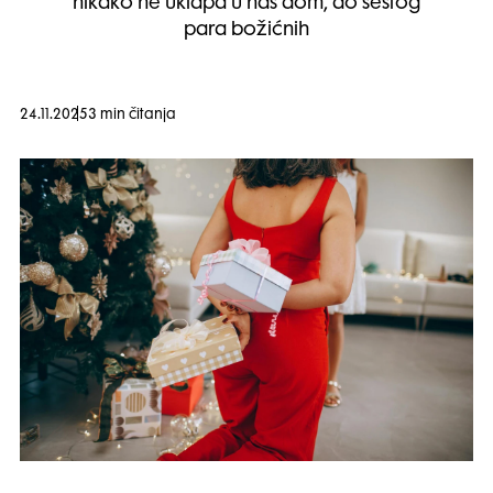
nikako ne uklapa u naš dom, do šestog
para božićnih
24.11.2025
3 min čitanja