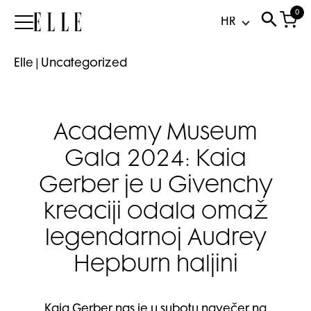
0
Elle
Elle
|
Uncategorized
Academy Museum
Gala 2024: Kaia
Gerber je u Givenchy
kreaciji odala omaž
legendarnoj Audrey
Hepburn haljini
Kaia Gerber nas je u subotu navečer na