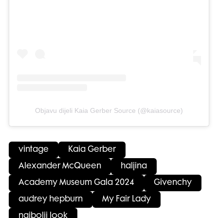
Objavu dijeli Kaia Gerber Source (@kaiasource)
vintage
Kaia Gerber
Alexander McQueen
haljina
Academy Museum Gala 2024
Givenchy
audrey hepburn
My Fair Lady
najbolji look