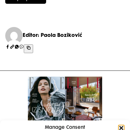
Editor: Paola Boziković
Manage Consent
Pretplati se na časopis