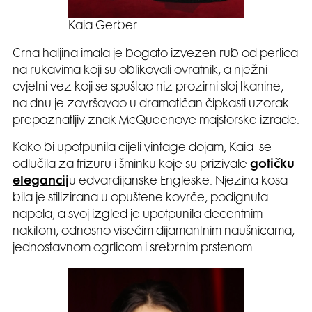
Kaia Gerber
Crna haljina imala je bogato izvezen rub od perlica
na rukavima koji su oblikovali ovratnik, a nježni
cvjetni vez koji se spuštao niz prozirni sloj tkanine,
na dnu je završavao u dramatičan čipkasti uzorak –
prepoznatljiv znak McQueenove majstorske izrade.
Kako bi upotpunila cijeli vintage dojam, Kaia se
odlučila za frizuru i šminku koje su prizivale
gotičku
elegancij
u edvardijanske Engleske. Njezina kosa
bila je stilizirana u opuštene kovrče, podignuta
napola, a svoj izgled je upotpunila decentnim
nakitom, odnosno visećim dijamantnim naušnicama,
jednostavnom ogrlicom i srebrnim prstenom.