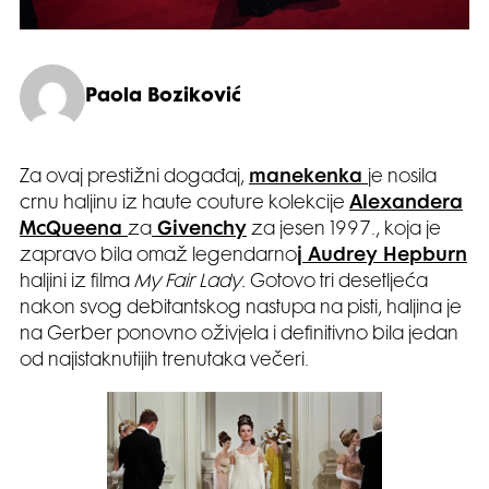
Paola Boziković
Za ovaj prestižni događaj,
manekenka
je nosila
crnu haljinu iz haute couture kolekcije
Alexandera
McQueena
za
Givenchy
za jesen 1997., koja je
zapravo bila omaž legendarno
j Audrey Hepburn
haljini iz filma
My Fair Lady.
Gotovo tri desetljeća
nakon svog debitantskog nastupa na pisti, haljina je
na Gerber ponovno oživjela i definitivno bila jedan
od najistaknutijih trenutaka večeri.