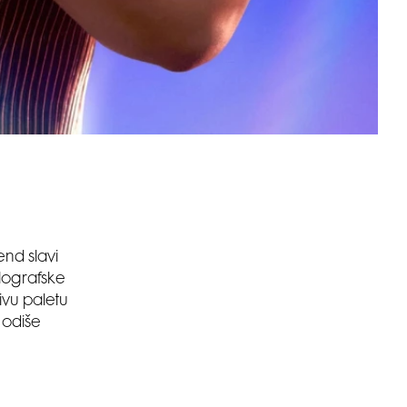
end slavi
olografske
živu paletu
a odiše