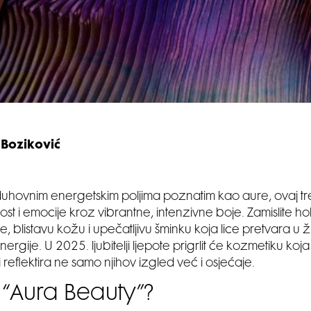
 Boziković
 duhovnim energetskim poljima poznatim kao aure, ovaj tr
nost i emocije kroz vibrantne, intenzivne boje. Zamislite h
e, blistavu kožu i upečatljivu šminku koja lice pretvara u 
i energije. U 2025. ljubitelji ljepote prigrlit će kozmetiku koj
i reflektira ne samo njihov izgled već i osjećaje.
e “Aura Beauty”?