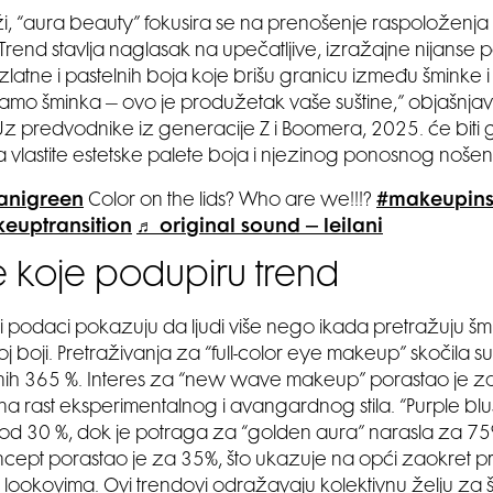
rži, “aura beauty” fokusira se na prenošenje raspoloženja 
Trend stavlja naglasak na upečatljive, izražajne nijanse 
 zlatne i pastelnih boja koje brišu granicu između šminke i 
samo šminka – ovo je produžetak vaše suštine,” objašnjav
 “Uz predvodnike iz generacije Z i Boomera, 2025. će biti
 vlastite estetske palete boja i njezinog ponosnog nošen
lanigreen
Color on the lids? Who are we!!!?
#makeupin
euptransition
♬ original sound – leilani
e koje podupiru trend
vi podaci pokazuju da ljudi više nego ikada pretražuju šm
joj boji. Pretraživanja za “full-color eye makeup” skočila s
nih 365 %. Interes za “new wave makeup” porastao je z
na rast eksperimentalnog i avangardnog stila. “Purple b
st od 30 %, dok je potraga za “golden aura” narasla za 75%
oncept porastao je za 35%, što ukazuje na opći zaokret pr
 lookovima. Ovi trendovi odražavaju kolektivnu želju za