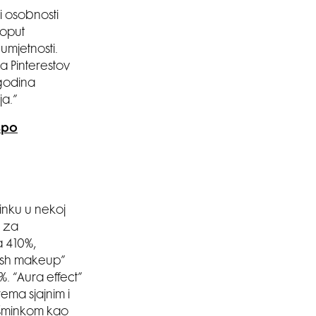
i osobnosti
poput
umjetnosti.
a Pinterestov
 godina
ja.”
spo
inku u nekoj
u za
a 410%,
lush makeup”
. “Aura effect”
ema sjajnim i
 šminkom kao