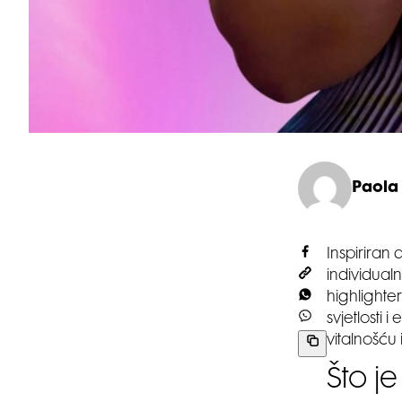
Paola
Inspiriran
individual
highlighter
svjetlosti 
vitalnošću 
Što j