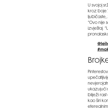
U svojoj s
kroz boje.
ljubičaste,
“Ovo nije 
izvještaj.
pronalaska
@lei
#mak
Brojk
Pinteresto
upečatljivi
nevjerojat
ukazujući 
bilježi ra
kao širi k
eterealnim