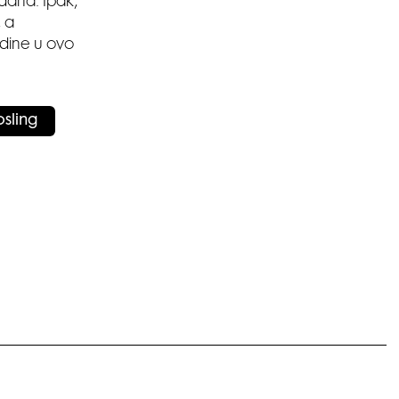
 dana. Ipak,
, a
dine u ovo
osling