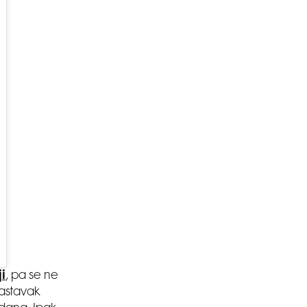
SMANJI
i
, pa se ne
astavak