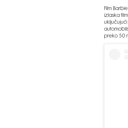
Film Barbie
izlaska film
uključujuć
automobils
preko 50 m