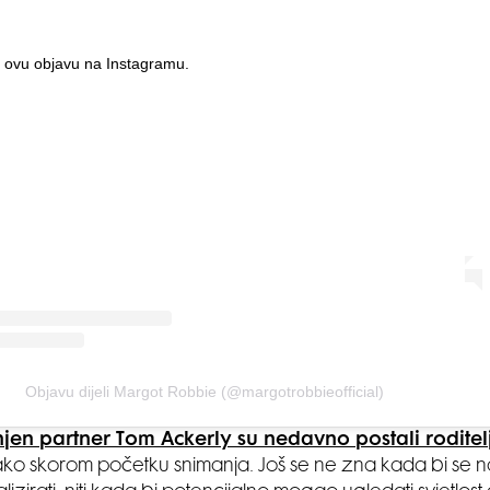
 ovu objavu na Instagramu.
Objavu dijeli Margot Robbie (@margotrobbieofficial)
njen partner Tom Ackerly su nedavno postali roditelj
ko skorom početku snimanja. Još se ne zna kada bi se n