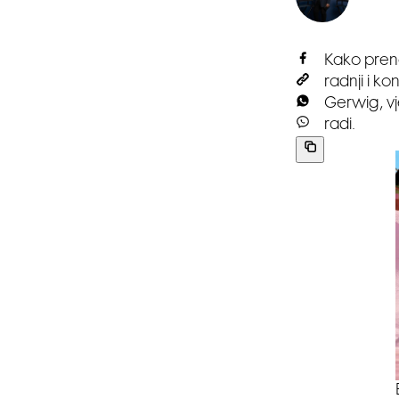
Kako pren
radnji i ko
Gerwig, v
radi.