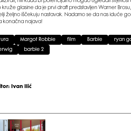
izirati, niti kada bi potencijalno mogao ugledati svjetlost
 kruže glasine da je prvi draft predstavljen Warner Brosu
ji željno iščekuju nastavak. Nadamo se da nas iduće go
 konačna najava!
tura
Margot Robbie
film
Barbie
ryan g
erwig
barbie 2
tor: Ivan Ilić