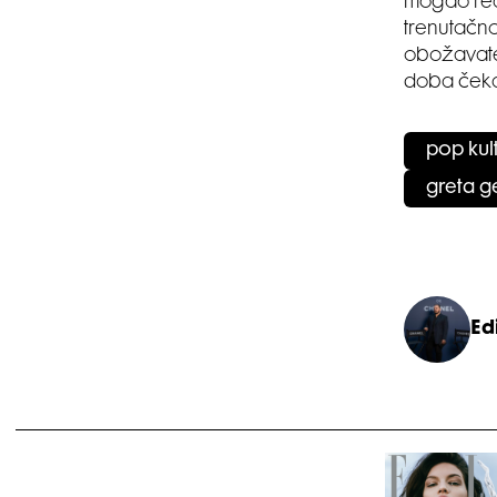
mogao real
trenutačno
obožavatel
doba čeka
pop kul
greta g
Edi