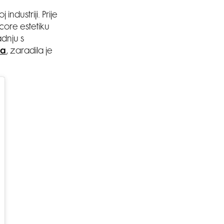
industriji. Prije
iecore estetiku
adnju s
ma
, zaradila je