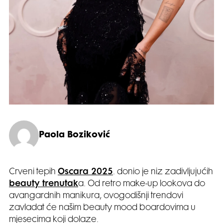
Paola Boziković
Crveni tepih
Oscara 2025
. donio je niz zadivljujućih
beauty trenutak
a. Od retro make-up lookova do
avangardnih manikura, ovogodišnji trendovi
zavladat će našim beauty mood boardovima u
mjesecima koji dolaze.