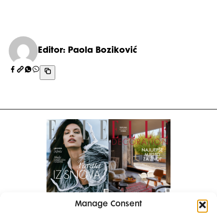
Editor: Paola Boziković
Manage Consent
Pretplati se na časopis