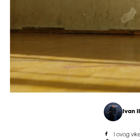
Ivan Il
I ovog vik