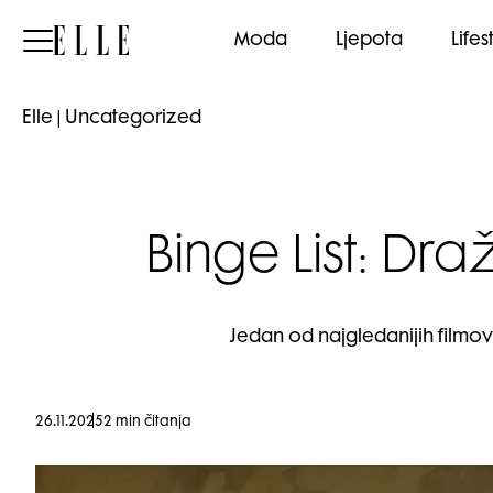
Elle
Moda
Ljepota
Lifes
Elle
|
Uncategorized
Binge List: Dra
Jedan od najgledanijih filmo
26.11.2025
2 min čitanja