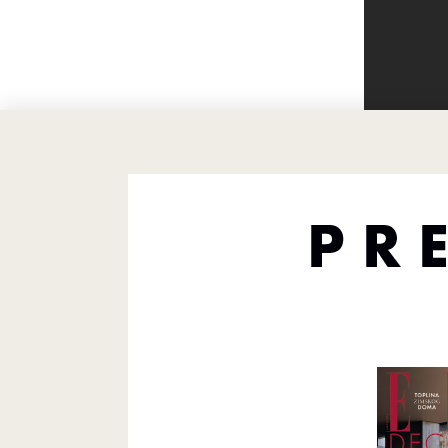
SWEE
Za ljubitel
Netflixova
izazove lj
prijateljst