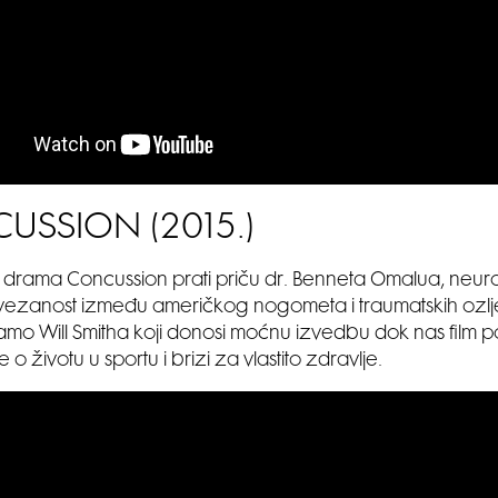
USSION (2015.)
 drama Concussion prati priču dr. Benneta Omalua, neur
vezanost između američkog nogometa i traumatskih ozlj
amo Will Smitha koji donosi moćnu izvedbu dok nas film p
e o životu u sportu i brizi za vlastito zdravlje.