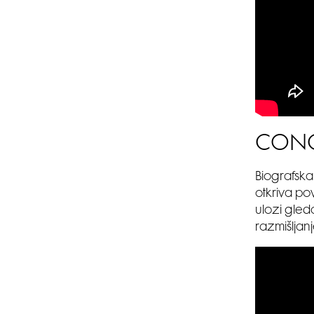
CONC
Biografska
otkriva po
ulozi gled
razmišljanj