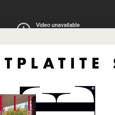
T MAGNOLIAS (2025.)
je toplih i emotivnih serija, Sweet Magnolias je savršen izb
 drama prati tri dugogodišnje prijateljice koje zajedno p
ubavi, posla i obitelji u malom južnjačkom gradu. Serija je
va, a zadnja sezona je upravo izašla!