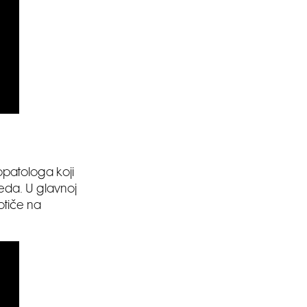
opatologa koji
eda. U glavnoj
otiče na