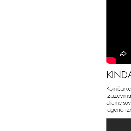
KINDA
Komičarka 
izazovima 
dileme suv
lagano i z