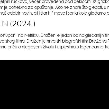
jeljnih ručkova, večer provedena pod dekicom uz gricka
m je potrebno za opuštanje. Ako ne znate što gledati, u 
š odabir novih, ali i starih filmova i serija koje gledamo 
N (2024.)
stupan i na Netflixu, Dražen je jedan od najgledanijih fi
rvatskog filma. Dražen je hrvatski biografski film Dražena P
imnu priču o njegovom životu i uspjesima u legendarnoj k