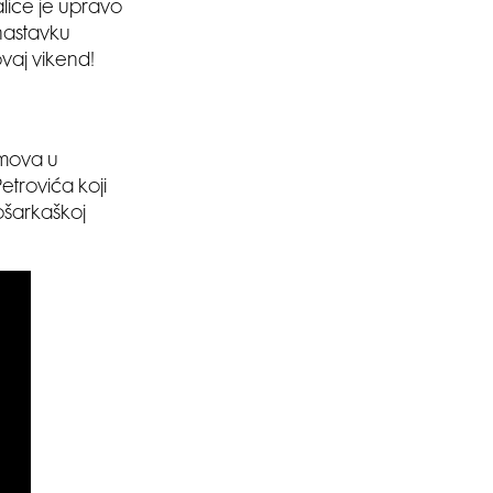
lice je upravo
nastavku
ovaj vikend!
lmova u
etrovića koji
ošarkaškoj