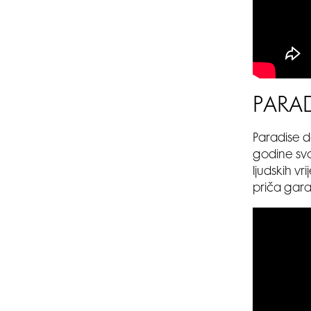
PARAD
Paradise d
godine svo
ljudskih vr
priča gara