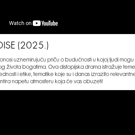
ISE (2025.)
onosi uznemirujuću priču o budućnosti u kojoj ljudi mogu
g života bogatima. Ova distopijska drama istražuje teme
ijednosti i etike, tematike koje su i danas izrazito relevant
ntira napetu atmosferu koja će vas obuzeti!