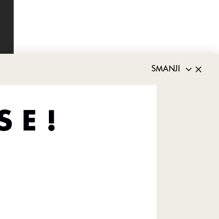
SMANJI
or. Ova
rolaze kroz
 puna šarma i