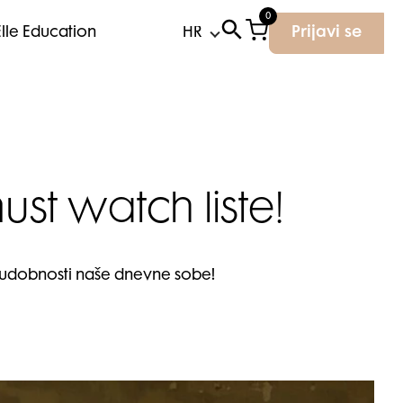
0
Elle Education
Prijavi se
ust watch liste!
u udobnosti naše dnevne sobe!