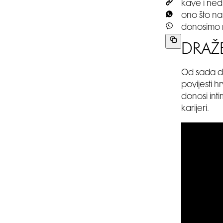
kave i ned
ono što na
donosimo na
DRAŽE
Od sada do
povijesti h
donosi int
karijeri.