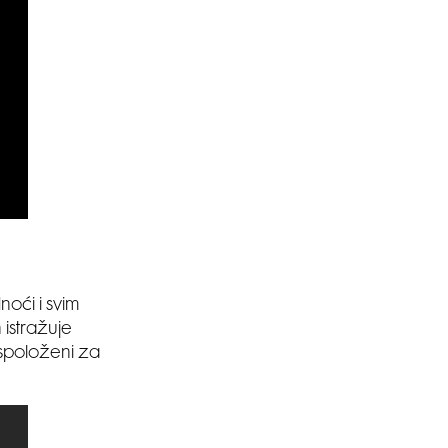
oći i svim
 istražuje
aspoloženi za