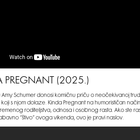
 PREGNANT (2025.)
Amy Schumer donosi komičnu priču o neočekivanoj trudn
koji s njom dolaze. Kinda Pregnant na humorističan način
remenog roditeljstva, odnosa i osobnog rasta. Ako ste r
abavno “štivo” ovoga vikenda, ovo je pravi naslov.