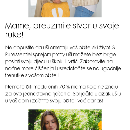
Mame, preuzmite stvar u svoje
ruke!
Ne dopustite da uši ometaju vaš obiteljski život. S
Puressentiel sprejom protiv uši možete bez brige
poslati svoju djecu u školu ili vrtić. Zaboravite na
noćne more čišćenja i usredotočite se na ugodnije
trenutke s vašom obitelji.
Nemojte biti među onih 70 % mama koje ne znaju
za ovo jednostavno rješenje. Spriječite ulazak ušiju
u vaš dom i zaštitite svoju obitelj već danas!