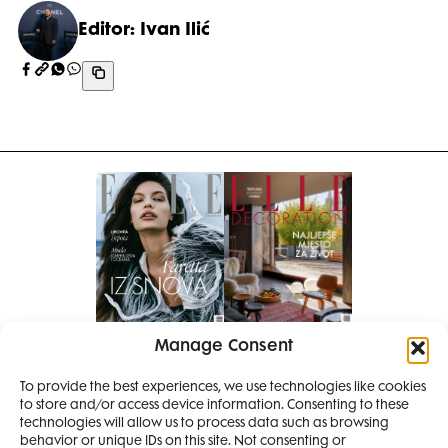
Editor: Ivan Ilić
Manage Consent
Pretplati se na časopis
To provide the best experiences, we use technologies like cookies
PRETPLATITE SE
to store and/or access device information. Consenting to these
SMANJI
technologies will allow us to process data such as browsing
behavior or unique IDs on this site. Not consenting or