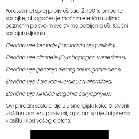
Puressentiel sprej protiv uši sadrži 100 % prirodne
sastojke, obogaćen je moćnim eteričnim uljima
poznatim po svojim svojstvima odbijanja uši. Ključni
sastojci uključuju:
Eterično ulje lavande (Lavandula angustifolia)
Eterično ulje citronele (Cymbopogon winterianus)
Eterično ulje geranija (Pelargonium graveolens)
Eterično ulje čajevca (Melaleuca alternifolia)
Eterično ulje klinčića (Eugenia caryophyllus)
Ovi prirodni sastojci djeluju sinergijski kako bi stvorili
zaštitnu barijeru protiv uši, a pritom su nježni prema
vlasištu i kosi vašeg djeteta.