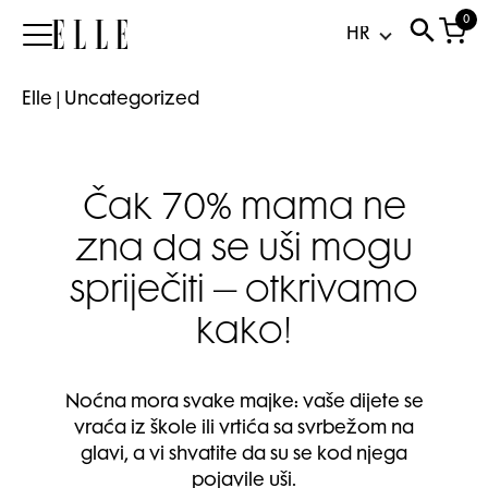
0
Elle
Elle
|
Uncategorized
Čak 70% mama ne
zna da se uši mogu
spriječiti – otkrivamo
kako!
Noćna mora svake majke: vaše dijete se
vraća iz škole ili vrtića sa svrbežom na
glavi, a vi shvatite da su se kod njega
pojavile uši.