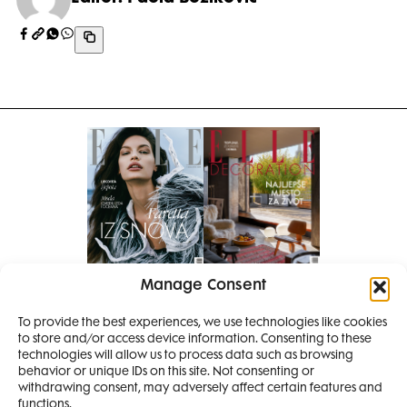
Manage Consent
Pretplati se na časopis
To provide the best experiences, we use technologies like cookies
PRETPLATITE SE
to store and/or access device information. Consenting to these
SMANJI
technologies will allow us to process data such as browsing
behavior or unique IDs on this site. Not consenting or
withdrawing consent, may adversely affect certain features and
4 IZDANJA
functions.