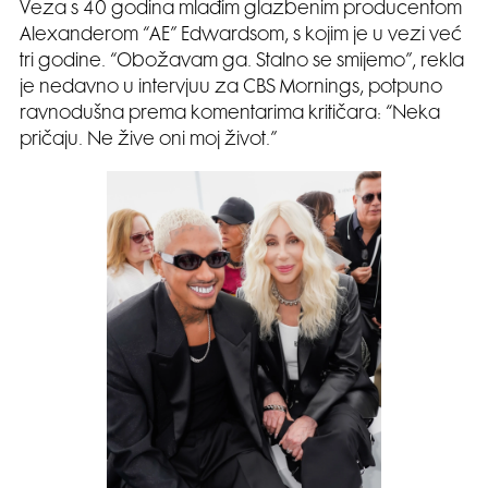
Veza s 40 godina mlađim glazbenim producentom
Alexanderom “AE” Edwardsom, s kojim je u vezi već
tri godine. “Obožavam ga. Stalno se smijemo”, rekla
je nedavno u intervjuu za CBS Mornings, potpuno
ravnodušna prema komentarima kritičara: “Neka
pričaju. Ne žive oni moj život.”