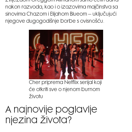
zvijezdom Greggom Allmanom samo četiri dana
nakon razvoda, kao i o izazovima majčinstva sa
sinovima Chazom i Elijahom Blueom – uključujući
njegove dugogodišnje borbe s ovisnošću.
Cher priprema Netflix serijal koji
će otkriti sve o njenom burnom
životu
A najnovije poglavlje
njezina života?