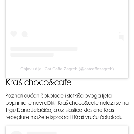
Objavu dijeli Cat Caffe Zagreb (@catcaffezagreb)
Kraš choco&cafe
Poznati dućan čokolade i slatkiša ovoga ljeta
poprimio je novi oblik! Kraš choco&cafe nalazi se na
Trgu bana Jelačića, a uz slastice klasične Kraš
recepture možete isprobati i Kraš vruću čokoladu.