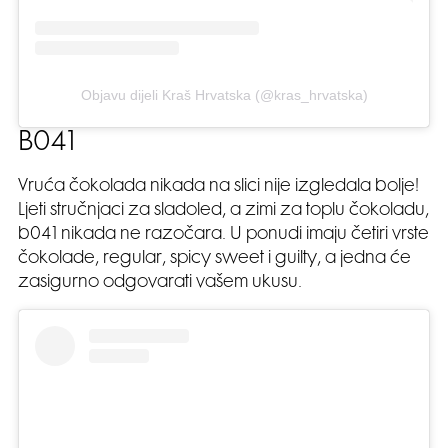
Objavu dijeli Kraš Hrvatska (@kras_hrvatska)
B041
Vruća čokolada nikada na slici nije izgledala bolje!
Ljeti stručnjaci za sladoled, a zimi za toplu čokoladu,
b041 nikada ne razočara. U ponudi imaju četiri vrste
čokolade, regular, spicy sweet i guilty, a jedna će
zasigurno odgovarati vašem ukusu.