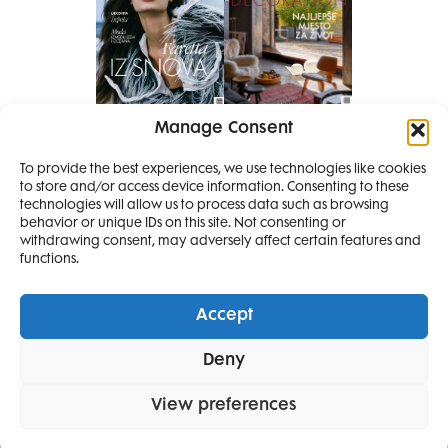
Manage Consent
Pretplati se na časopis
To provide the best experiences, we use technologies like cookies
PRETPLATITE SE
to store and/or access device information. Consenting to these
SMANJI
technologies will allow us to process data such as browsing
behavior or unique IDs on this site. Not consenting or
withdrawing consent, may adversely affect certain features and
4 IZDANJA
functions.
MAGAZINA ELLE
I 2 IZDANJA ELLE
Accept
DECORATIONA +
Elle Projects
Elle Beauty Awards
Elle Style Awards
Deny
POKLON
ZA
Horoskop
Elle stav
Lifestyle
Decoration
SAMO
49,99
View preferences
POLITIKA PRIVATNOSTI
OPĆI UVJETI KORIŠTENJA
IMPRESSUM
EURA