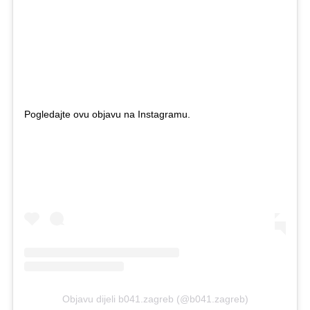
Pogledajte ovu objavu na Instagramu.
Objavu dijeli b041.zagreb (@b041.zagreb)