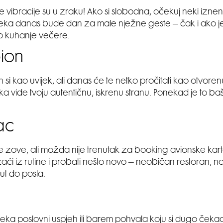
 vibracije su u zraku! Ako si slobodna, očekuj neki iznena
 neka danas bude dan za male nježne geste – čak i ako j
o kuhanje večere.
pion
n si kao uvijek, ali danas će te netko pročitati kao otvore
a vide tvoju autentičnu, iskrenu stranu. Ponekad je to ba
lac
e zove, ali možda nije trenutak za booking avionske kar
aći iz rutine i probati nešto novo – neobičan restoran, novi
ut do posla.
c
eka poslovni uspjeh ili barem pohvala koju si dugo ček