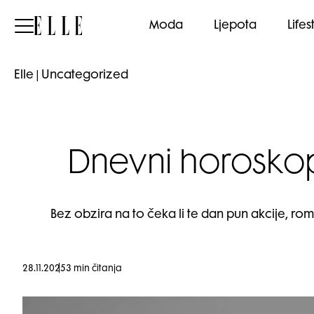
Elle
Moda
Ljepota
Lifes
Elle
|
Uncategorized
Dnevni horoskop
Bez obzira na to čeka li te dan pun akcije, ro
28.11.2025
3 min čitanja