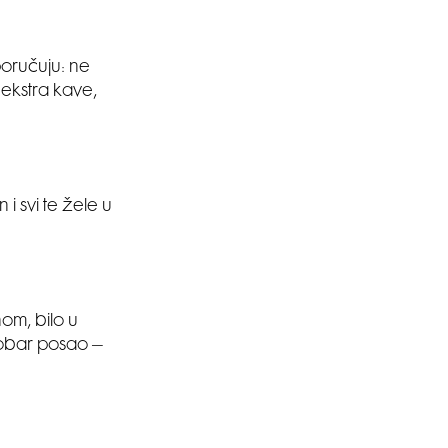
poručuju: ne
 ekstra kave,
i svi te žele u
nom, bilo u
dobar posao –