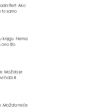
dni flert. Ako
e to samo
nu knjigu. Nema
š ono što
te. Možda je
SMANJI
 hobi ili
ao. Možda neće