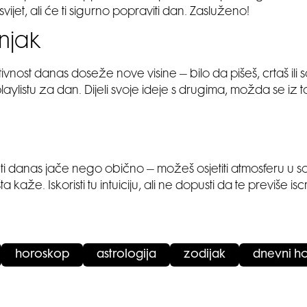
 svijet, ali će ti sigurno popraviti dan. Zasluženo!
njak
ivnost danas doseže nove visine – bilo da pišeš, crtaš ili 
laylistu za dan. Dijeli svoje ideje s drugima, možda se iz 
 ti danas jače nego obično – možeš osjetiti atmosferu u s
ta kaže. Iskoristi tu intuiciju, ali ne dopusti da te previše iscr
horoskop
astrologija
zodijak
dnevni h