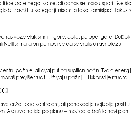
g ti ide bolje nego ikome, ali danas se malo uspori. Sve št
o bi završiti u kategoriji ‘nisam to tako zamišljao’. Fokusir
i danas voze vlak smrti – gore, dolje, pa opet gore. Dubok
 ili Netflix maraton pomoći će da se vratiš u ravnotežu.
centru pažnje, ali ovaj put na suptilan način. Tvoja energij
oraš previše truditi. Uživaj u pažnji – i iskoristi je mudro.
ica
sve držati pod kontrolom, ali ponekad je najbolje pustiti s
om. Ako sve ne ide po planu – možda je baš to novi plan.
a