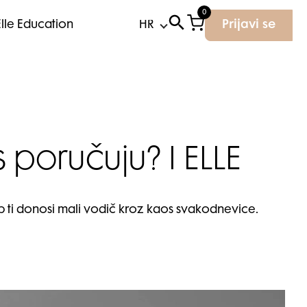
0
Elle Education
Prijavi se
poručuju? I ELLE
op ti donosi mali vodič kroz kaos svakodnevice.