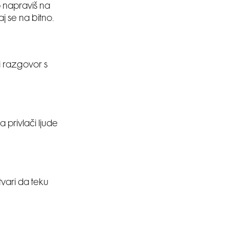
o napraviš na
aj se na bitno.
i razgovor s
a privlači ljude
tvari da teku