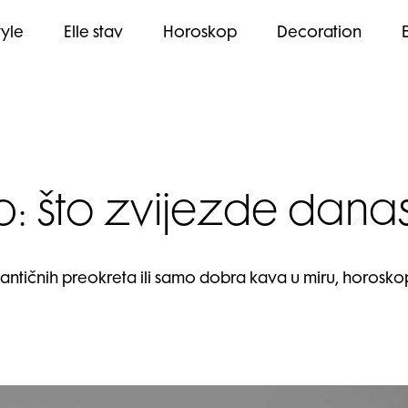
tyle
Elle stav
Horoskop
Decoration
: što zvijezde danas 
mantičnih preokreta ili samo dobra kava u miru, horosk