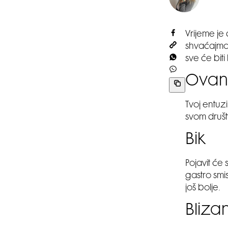
Vrijeme je
shvaćajmo 
sve će biti
Ovan
Tvoj entuz
svom društ
Bik
Pojavit će 
gastro smi
još bolje.
Bliza