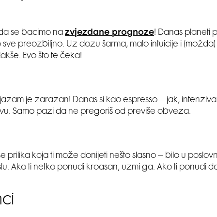
 da se bacimo na
zvjezdane prognoze
! Danas planeti 
sve preozbiljno. Uz dozu šarma, malo intuicije i (možda)
 lakše. Evo što te čeka!
ijazam je zarazan! Danas si kao espresso – jak, intenzivan 
vu. Samo pazi da ne pregoriš od previše obveza.
se prilika koja ti može donijeti nešto slasno – bilo u poslov
slu. Ako ti netko ponudi kroasan, uzmi ga. Ako ti ponudi 
nci