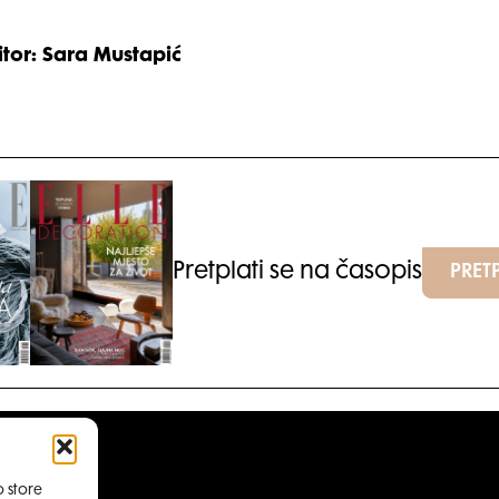
itor: Sara Mustapić
Pretplati se na časopis
PRETP
o store