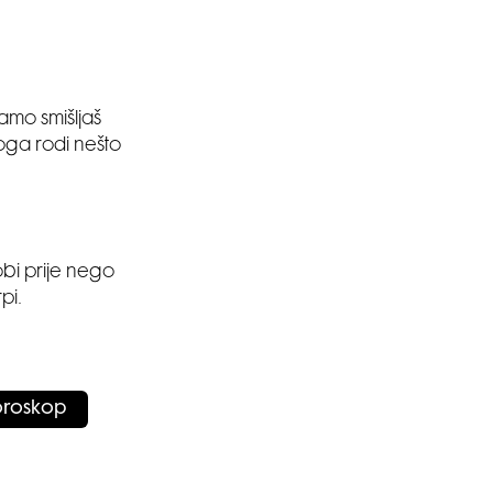
samo smišljaš
toga rodi nešto
obi prije nego
pi.
oroskop