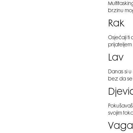
Multitaskin
brzinu mogl
Rak
Osjećaji t
prijateljem
Lav
Danas si u 
bez da se m
Djev
Pokušavaš 
svojim tok
Vag