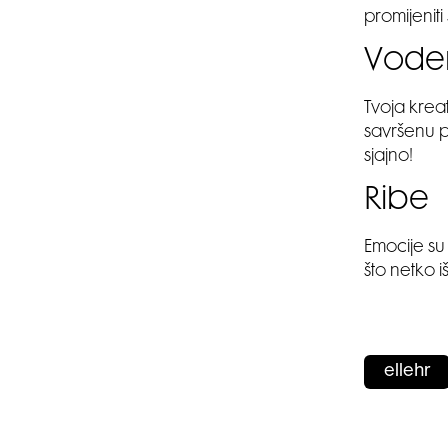
promijeniti
Vode
Tvoja kreat
savršenu p
sjajno!
Ribe
Emocije su
što netko iš
ellehr