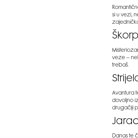
Romantične
si u vezi,
zajedničk
Škor
Misterioza
veze – nek
trebaš.
Strije
Avantura t
dovoljno iz
drugačiji p
Jara
Danas te č