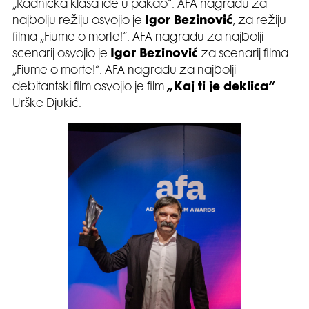
„Radnička klasa ide u pakao“. AFA nagradu za
najbolju režiju osvojio je
Igor Bezinović
, za režiju
filma „Fiume o morte!“. AFA nagradu za najbolji
scenarij osvojio je
Igor Bezinović
za scenarij filma
„Fiume o morte!“. AFA nagradu za najbolji
debitantski film osvojio je film
„Kaj ti je deklica“
Urške Djukić.