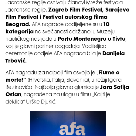
Jadranske regije osnivaju članovi Mreže festivala
Jadranske regije:
Zagreb Film Festival, Sarajevo
Film Festival i Festival autorskog filma
Beograd.
AFA nagrade dodijeljene su u
10
kategorija
na svečanosti održanoj u Muzeju
nautičkog naslijeđa u
Portu Montenegru u Tivtu
,
koji je glavni partner događaja. Voditeljica
ceremonije dodjele AFA nagrada bila je
Danijela
Trbović.
AFA nagradu za najbolji film osvojio je „
Fiume o
morte!“
(Hrvatska, Italija, Slovenija), u režiji Igora
Bezinovića. Najbolja glavna glumica je
Jara Sofija
Ostan
, nagrađena za ulogu u filmu „Kaj ti je
deklica“ Urške Djukić.