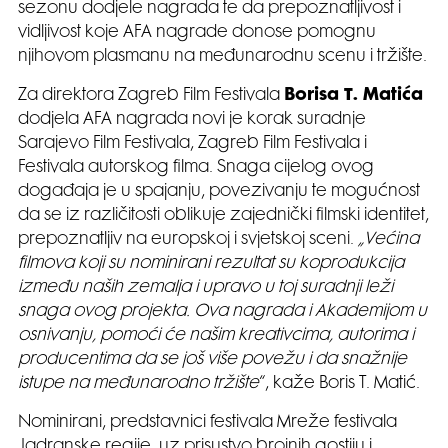
sezonu dodjele nagrada te da prepoznatljivost i
vidljivost koje AFA nagrade donose pomognu
njihovom plasmanu na međunarodnu scenu i tržište.
Za direktora Zagreb Film Festivala
Borisa T. Matića
dodjela AFA nagrada novi je korak suradnje
Sarajevo Film Festivala, Zagreb Film Festivala i
Festivala autorskog filma. Snaga cijelog ovog
događaja je u spajanju, povezivanju te mogućnost
da se iz različitosti oblikuje zajednički filmski identitet,
prepoznatljiv na europskoj i svjetskoj sceni.
„Većina
filmova koji su nominirani rezultat su koprodukcija
između naših zemalja i upravo u toj suradnji leži
snaga ovog projekta. Ova nagrada i Akademijom u
osnivanju, pomoći će našim kreativcima, autorima i
producentima da se još više povežu i da snažnije
istupe na međunarodno tržište
“, kaže Boris T. Matić.
Nominirani, predstavnici festivala Mreže festivala
Jadranske regije, uz prisustvo brojnih gostiju i