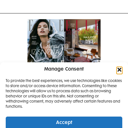
Manage Consent
Pretplati se na časopis
To provide the best experiences, we use technologies like cookies
PRETPLATITE SE
to store and/or access device information. Consenting to these
SMANJI
technologies will allow us to process data such as browsing
behavior or unique IDs on this site. Not consenting or
withdrawing consent, may adversely affect certain features and
4 IZDANJA
functions.
MAGAZINA ELLE
I 2 IZDANJA ELLE
Accept
DECORATIONA +