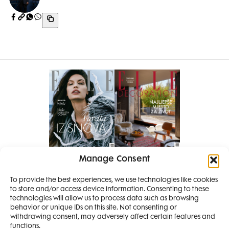
Manage Consent
Pretplati se na časopis
PRETPLATITE SE
To provide the best experiences, we use technologies like cookies
to store and/or access device information. Consenting to these
SMANJI
technologies will allow us to process data such as browsing
behavior or unique IDs on this site. Not consenting or
withdrawing consent, may adversely affect certain features and
4 IZDANJA
functions.