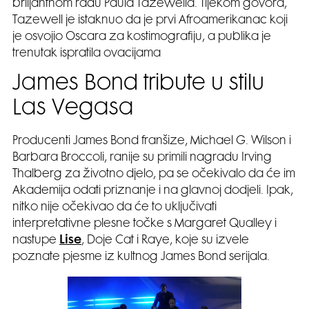
briljantnom radu Paula Tazewella. Tijekom govora,
Tazewell je istaknuo da je prvi Afroamerikanac koji
je osvojio Oscara za kostimografiju, a publika je
trenutak ispratila ovacijama
James Bond tribute u stilu
Las Vegasa
Producenti James Bond franšize, Michael G. Wilson i
Barbara Broccoli, ranije su primili nagradu Irving
Thalberg za životno djelo, pa se očekivalo da će im
Akademija odati priznanje i na glavnoj dodjeli. Ipak,
nitko nije očekivao da će to uključivati
interpretativne plesne točke s Margaret Qualley i
nastupe
Lise
, Doje Cat i Raye, koje su izvele
poznate pjesme iz kultnog James Bond serijala.