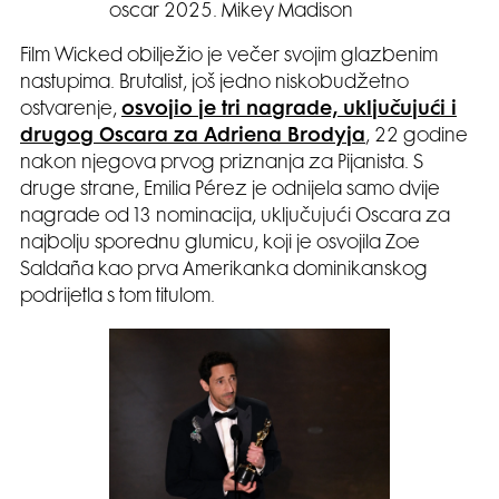
oscar 2025. Mikey Madison
Film Wicked obilježio je večer svojim glazbenim
nastupima. Brutalist, još jedno niskobudžetno
ostvarenje,
osvojio je tri nagrade, uključujući i
drugog Oscara za Adriena Brodyja
, 22 godine
nakon njegova prvog priznanja za Pijanista. S
druge strane, Emilia Pérez je odnijela samo dvije
nagrade od 13 nominacija, uključujući Oscara za
najbolju sporednu glumicu, koji je osvojila Zoe
Saldaña kao prva Amerikanka dominikanskog
podrijetla s tom titulom.