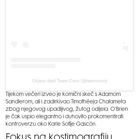
Objavu dijeli Team Coco (@teamcoco)
Tijekom večeri izveo je komični skeč s Adamom
Sandlerom, ali i zadirkivao Timothéeja Chalameta
zbog njegovog upadljivog, žutog odijela. O’Brien
je čak uspio elegantno i duhovito prokomentirati
kontroverzu oko Karle Sofíje Gascón.
Fokus na kostimografiju