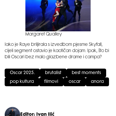
Margaret Qualley
Iako je Raye briljirala s izvedbom pjesme Skyfall,
cijeli segment ostavio je kaotičan dojam. Ipak, što bi
bili Oscari bez malo glazbene drame i campa?
Oscar 2025.
brutalist
best moments
pop kultura
filmovi
oscar
anora
Editor: Ivan Ilić