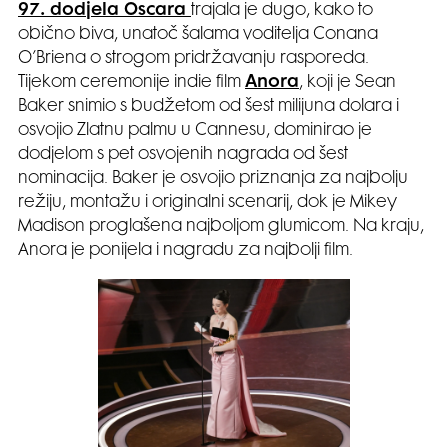
97. dodjela Oscara
trajala je dugo, kako to
obično biva, unatoč šalama voditelja Conana
O’Briena o strogom pridržavanju rasporeda.
Tijekom ceremonije indie film
Anora
, koji je Sean
Baker snimio s budžetom od šest milijuna dolara i
osvojio Zlatnu palmu u Cannesu, dominirao je
dodjelom s pet osvojenih nagrada od šest
nominacija. Baker je osvojio priznanja za najbolju
režiju, montažu i originalni scenarij, dok je Mikey
Madison proglašena najboljom glumicom. Na kraju,
Anora je ponijela i nagradu za najbolji film.