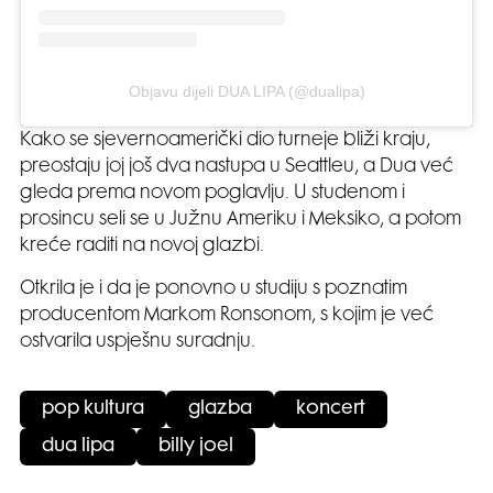
Objavu dijeli DUA LIPA (@dualipa)
Kako se sjevernoamerički dio turneje bliži kraju,
preostaju joj još dva nastupa u Seattleu, a Dua već
gleda prema novom poglavlju. U studenom i
prosincu seli se u Južnu Ameriku i Meksiko, a potom
kreće raditi na novoj glazbi.
Otkrila je i da je ponovno u studiju s poznatim
producentom Markom Ronsonom, s kojim je već
ostvarila uspješnu suradnju.
pop kultura
glazba
koncert
dua lipa
billy joel