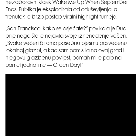
nezaboravni klasik Wake Me Up When September
Ends. Publika je eksplodirala od oduševljenja, a
trenutak je brzo postao viralni highlight turneje.
„San Francisco, kako se osjećate?” povikala je Dua
prije nego što je najavila svoje iznenađenje večeri.
„Svake večeri biramo posebnu pjesmu posvećenu
lokalnoj glazbi, a kad sam pomislila na ovaj grad i
njegovu glazbenu povijest, odmah mi je palo na
pamet jedno ime — Green Day!”