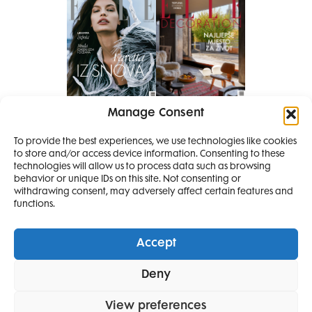
Manage Consent
Pretplati se na časopis
To provide the best experiences, we use technologies like cookies
PRETPLATITE SE
to store and/or access device information. Consenting to these
SMANJI
technologies will allow us to process data such as browsing
behavior or unique IDs on this site. Not consenting or
withdrawing consent, may adversely affect certain features and
4 IZDANJA
functions.
MAGAZINA ELLE
I 2 IZDANJA ELLE
Accept
DECORATIONA +
Elle Projects
Elle Beauty Awards
Elle Style Awards
Deny
POKLON
ZA
Horoskop
Elle stav
Lifestyle
Decoration
SAMO
49,99
View preferences