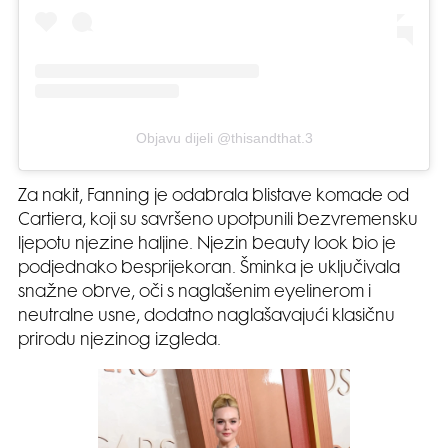
Objavu dijeli @thisandthat.3
Za nakit, Fanning je odabrala blistave komade od
Cartiera, koji su savršeno upotpunili bezvremensku
ljepotu njezine haljine. Njezin beauty look bio je
podjednako besprijekoran. Šminka je uključivala
snažne obrve, oči s naglašenim eyelinerom i
neutralne usne, dodatno naglašavajući klasičnu
prirodu njezinog izgleda.