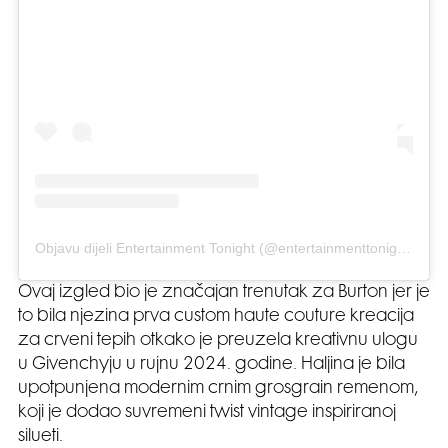
Objavu dijeli Entertainment Tonight (@entertainmenttonight)
Ovaj izgled bio je značajan trenutak za Burton jer je
to bila njezina prva custom haute couture kreacija
za crveni tepih otkako je preuzela kreativnu ulogu
u Givenchyju u rujnu 2024. godine. Haljina je bila
upotpunjena modernim crnim grosgrain remenom,
koji je dodao suvremeni twist vintage inspiriranoj
silueti.