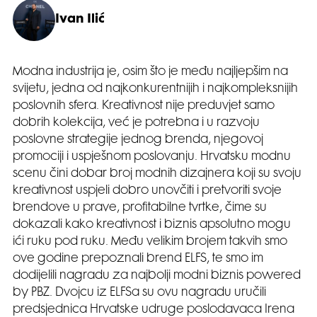
Ivan Ilić
Modna industrija je, osim što je među najljepšim na
svijetu, jedna od najkonkurentnijih i najkompleksnijih
poslovnih sfera. Kreativnost nije preduvjet samo
dobrih kolekcija, već je potrebna i u razvoju
poslovne strategije jednog brenda, njegovoj
promociji i uspješnom poslovanju. Hrvatsku modnu
scenu čini dobar broj modnih dizajnera koji su svoju
kreativnost uspjeli dobro unovčiti i pretvoriti svoje
brendove u prave, profitabilne tvrtke, čime su
dokazali kako kreativnost i biznis apsolutno mogu
ići ruku pod ruku. Među velikim brojem takvih smo
ove godine prepoznali brend ELFS, te smo im
dodijelili nagradu za najbolji modni biznis powered
by PBZ. Dvojcu iz ELFSa su ovu nagradu uručili
predsjednica Hrvatske udruge poslodavaca Irena