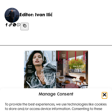
Editor: Ivan Ilić
Manage Consent
Pretplati se na časopis
To provide the best experiences, we use technologies like cookies
PRETPLATITE SE
to store and/or access device information. Consenting to these