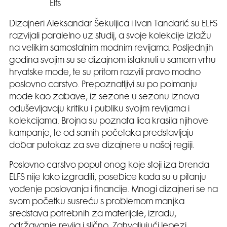
Elfs
Dizajneri Aleksandar Šekuljica i Ivan Tandarić su ELFS
razvijali paralelno uz studij, a svoje kolekcije izlažu
na velikim samostalnim modnim revijama. Posljednjih
godina svojim su se dizajnom istaknuli u samom vrhu
hrvatske mode, te su pritom razvili pravo modno
poslovno carstvo. Prepoznatljivi su po poimanju
mode kao zabave, iz sezone u sezonu iznova
oduševljavaju kritiku i publiku svojim revijama i
kolekcijama. Brojna su poznata lica krasila njihove
kampanje, te od samih početaka predstavljaju
dobar putokaz za sve dizajnere u našoj regiji.
Poslovno carstvo poput onog koje stoji iza brenda
ELFS nije lako izgraditi, posebice kada su u pitanju
vođenje poslovanja i financije. Mnogi dizajneri se na
svom početku susreću s problemom manjka
sredstava potrebnih za materijale, izradu,
održavanje revija i slično. Zahvaljujući lepezi