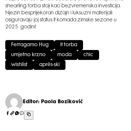
shearling torba stoji kao bezvremenska investicija.
Njezin besprijekoran dizajn i luksuzni materijali
osiguravaju joj status it komada zimske sezone u
2025. godini!
Ferragamo Hug
it torba
umjetno krzno
moda
chic
wishlist
après-ski
Editor: Paola Boziković