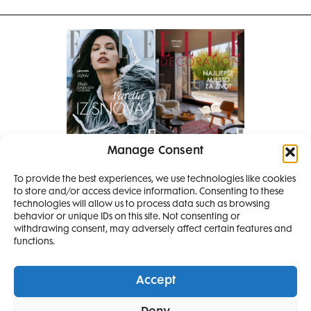
Manage Consent
Pretplati se na časopis
To provide the best experiences, we use technologies like cookies
PRETPLATITE SE
to store and/or access device information. Consenting to these
SMANJI
technologies will allow us to process data such as browsing
behavior or unique IDs on this site. Not consenting or
withdrawing consent, may adversely affect certain features and
4 IZDANJA
functions.
MAGAZINA ELLE
I 2 IZDANJA ELLE
Accept
DECORATIONA +
Elle Projects
Elle Beauty Awards
Elle Style Awards