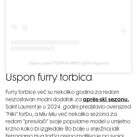
Objavu dijeli FERRAGAMO (@ferragamo)
Uspon furry torbica
Furry torbice već su nekoliko godina za redom
neizostavan modni dodatak za
après-ski sezonu.
Saint Laurent je u 2024. godini predstavio oversized
“Niki” torbu, a Miu Miu već nekoliko sezona za
redom “presvlači” svoje popularne model u umjetno
krzno kako bi izgledale što bolje u snježnoj idili.
Ferragamo Hug torba prepoznatljiva je po svojoj