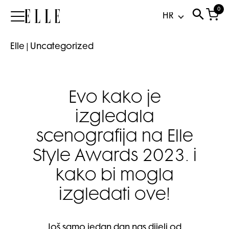
0
Elle
Elle
|
Uncategorized
Evo kako je
izgledala
scenografija na Elle
Style Awards 2023. i
kako bi mogla
izgledati ove!
Još samo jedan dan nas dijeli od