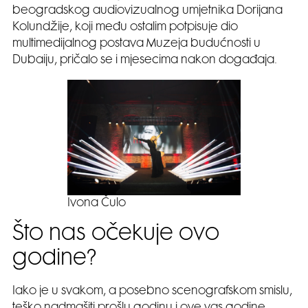
beogradskog audiovizualnog umjetnika Dorijana
Kolundžije, koji među ostalim potpisuje dio
multimedijalnog postava Muzeja budućnosti u
Dubaiju, pričalo se i mjesecima nakon događaja.
Ivona Čulo
Što nas očekuje ovo
godine?
Iako je u svakom, a posebno scenografskom smislu,
teško nadmašiti prošlu godinu i ove vas godine