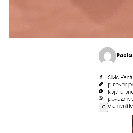
Paola
Silvia Vent
putovanjem.
koje je ona
poveznice 
elementi ko