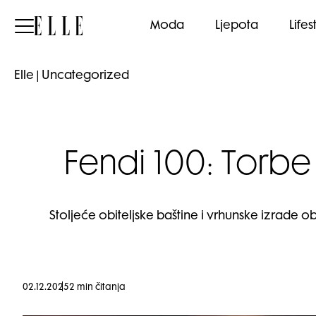
Elle
Moda
Ljepota
Lifes
Elle
|
Uncategorized
Fendi 100: Torbe 
Stoljeće obiteljske baštine i vrhunske izrade ob
02.12.2025
2 min čitanja