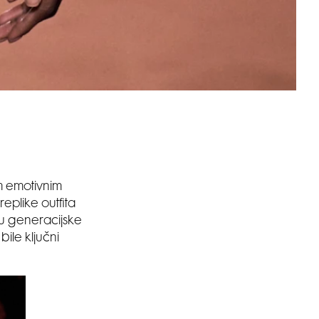
im emotivnim
replike outfita
 su generacijske
ile ključni