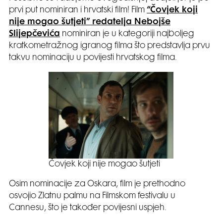
prvi put nominiran i hrvatski film! Film
“Čovjek koji
nije mogao šutjeti” redatelja Nebojše
Slijepčevića
nominiran je u kategoriji najboljeg
kratkometražnog igranog filma što predstavlja prvu
takvu nominaciju u povijesti hrvatskog filma.
Čovjek koji nije mogao šutjeti
Osim nominacije za Oskara, film je prethodno
osvojio Zlatnu palmu na Filmskom festivalu u
Cannesu, što je također povijesni uspjeh.