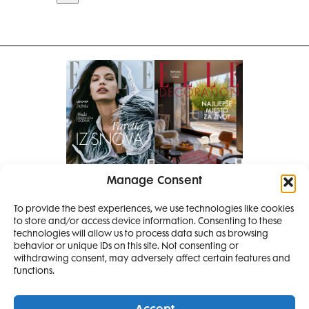
Manage Consent
Pretplati se na časopis
PRETPLATITE SE
To provide the best experiences, we use technologies like cookies
to store and/or access device information. Consenting to these
technologies will allow us to process data such as browsing
behavior or unique IDs on this site. Not consenting or
withdrawing consent, may adversely affect certain features and
functions.