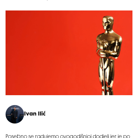
Ivan Ilić
Posebno se radujemo ovogodišnjoj dodjeli jer je po