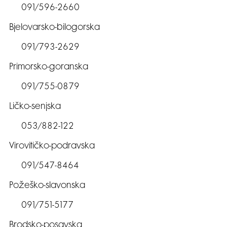
091/596-2660
Bjelovarsko-bilogorska
091/793-2629
Primorsko-goranska
091/755-0879
Ličko-senjska
053/882-122
Virovitičko-podravska
091/547-8464
Požeško-slavonska
091/751-5177
Brodsko-posavska