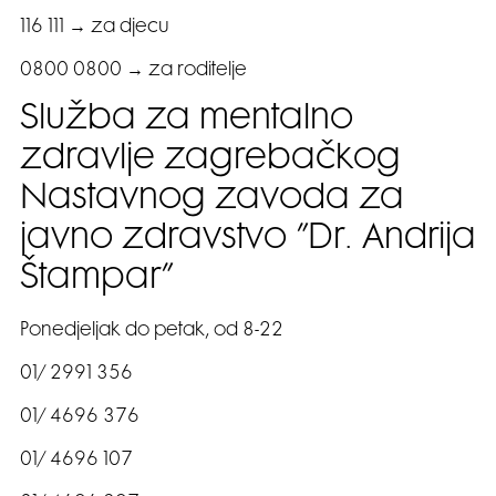
116 111 → za djecu
0800 0800 → za roditelje
Služba za mentalno
zdravlje zagrebačkog
Nastavnog zavoda za
javno zdravstvo ”Dr. Andrija
Štampar”
Ponedjeljak do petak, od 8-22
01/ 2991 356
01/ 4696 376
01/ 4696 107