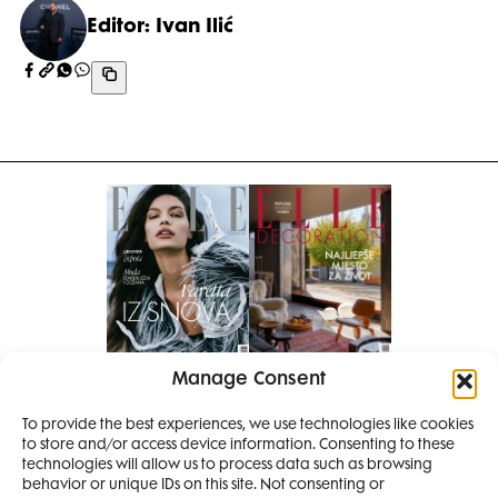
Editor: Ivan Ilić
Manage Consent
Pretplati se na časopis
PRETPLATITE SE
To provide the best experiences, we use technologies like cookies
to store and/or access device information. Consenting to these
technologies will allow us to process data such as browsing
behavior or unique IDs on this site. Not consenting or