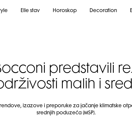
tyle
Elle stav
Horoskop
Decoration
Bocconi predstavili re
 održivosti malih i sr
ne trendove, izazove i preporuke za jačanje klimatske otp
srednjih poduzeća (MSP).