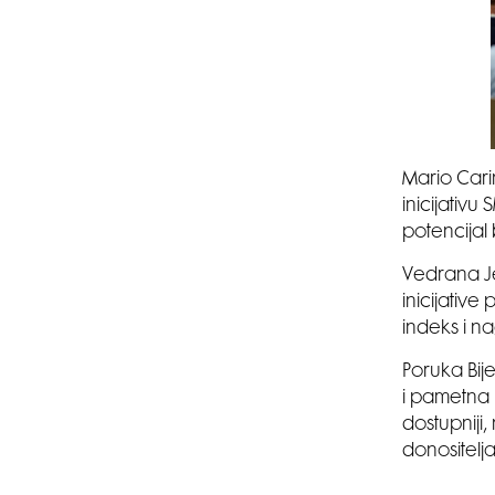
Mario Cari
inicijativu
potencijal 
Vedrana Jel
inicijativ
indeks i n
Poruka Bij
i pametna p
dostupniji,
donositelja