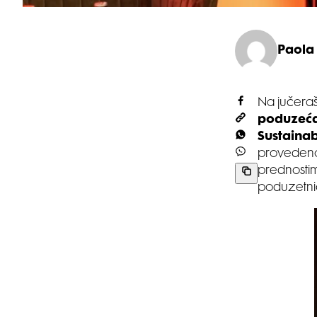
Paola
Na jučeraš
poduzeća
Sustainab
provedeno
prednostim
poduzetnic