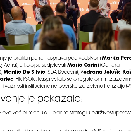
anje je pratila i panel-rasprava pod vodstvom
Marka Per
Adria), u kojoj su sudjelovali
Mario Carini
(Generali
),
Manlio De Silvio
(SDA Bocconi), V
edrana Jelušić Kaš
Varlec
(HR PSOR). Raspravljalo se o regulatornim izazovima
i i važnosti institucionalne podrške za zelenu tranziciju M
živanje je pokazalo:
ova već primjenjuje ili planira strategiju održivosti (porast