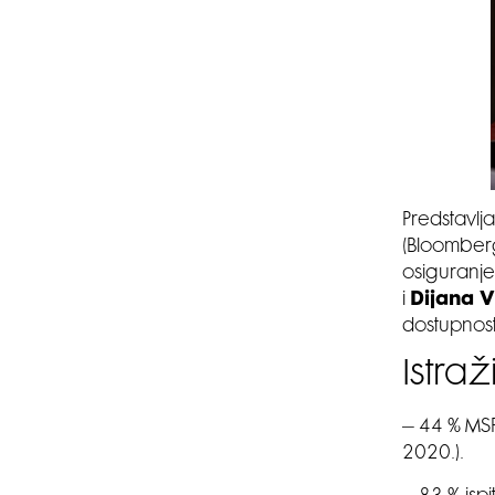
Predstavlj
(Bloomberg 
osiguranje
i
Dijana 
dostupnost
Istra
– 44 % MSP-
2020.).