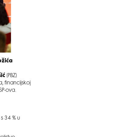
ožića
ić
(PBZ)
, financijskoj
SP-ova.
 s 34 % u