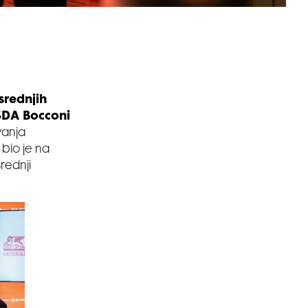
 srednjih
SDA Bocconi
ivanja
bio je na
rednji