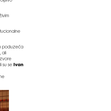
oljstvo
živim
itucionalne
ih poduzeća
 ali
izvore
i su se
Ivan
ene