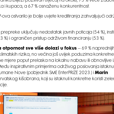
tanika bilježi pozitivan utjecaj na okoliš, 75 % veće zadov
ka i kupaca, a 67 % osnaženu konkurentnost.
ova ostvarilo je bolje uvjete kreditiranja zahvaljujući odr
prepreke uključuju nedostatak javnih poticaja (54 %), inst
3 %) i ograničen pristup održivom financiranju (53 %).
 otpornost sve više dolazi u fokus
– 69 % naprednij
klimatskih rizika, no većina još uvijek poduzima konkretne,
e mjere poput prelaska na lokalnu nabavu ili obnovljive 
Među inspirativnim primjerima održivog poslovanja istaknul
umane Nove (pobjednik SME EnterPRIZE 2023.) i
Marin
Hrvatskog kišobrana, koji su istaknuli konkretne koristi zel
cije.