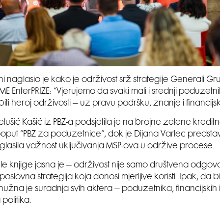
ni naglasio je kako je održivost srž strategije Generali Gr
 SME EnterPRIZE: “Vjerujemo da svaki mali i srednji poduzetn
biti heroj održivosti – uz pravu podršku, znanje i financijs
ušić Kašić iz PBZ-a podsjetila je na brojne zelene kreditne 
e poput “PBZ za poduzetnice”, dok je Dijana Varlec predsta
aglasila važnost uključivanja MSP-ova u održive procese.
ele knjige jasna je – održivost nije samo društvena odgov
oslovna strategija koja donosi mjerljive koristi. Ipak, da bi ta
 nužna je suradnja svih aktera – poduzetnika, financijskih in
 politika.