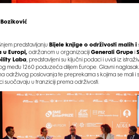
 Boziković
njem predstavljanju
Bijele knjige o održivosti malih i
 u Europi,
održanom u organizaciji
Generali Grupe
i
ility Laba
, predstavljeni su ključni podaci i uvidi iz istraž
g među 1260 poduzeća diljem Europe. Glavni naglasak 
a održivog poslovanja te preprekama s kojima se mali i s
i suočavaju u tranziciji prema održivosti.