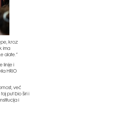
SMANJI
upe, kroz
ik ima
ke alate.”
linije i
vila HRIO
ornost, već
j put bio širi i
stitucija i