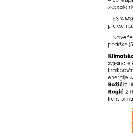
– 83 % ispi
zaposleni
– 63 % MSP-
praksama.
– Najveće 
podrške (5
Klimatska
svjesno je 
kratkoročn
energije. 
Božić
iz H
Rogić
iz 
transforma