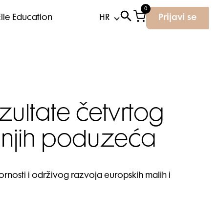
0
Elle Education
Prijavi se
zultate četvrtog
ednjih poduzeća
ornosti i održivog razvoja europskih malih i