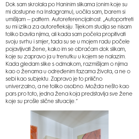
Dok sam skrolala po Haninim slikama (onim koje su
mi dostupne na Instagramu), uočila sam, barem si
umišljam – pattern. Autoreferencijalnost. „Autoportreti
su mi izlika za autorefleksiju. Tijekom studija se nisam
toliko bavila njima, ali kada sam počela propitivati
svoju svrhu i smjer, tada su se u mojem radu počele
pojavljivati žene, kako im se obraćam dok slikam,
koje su zapravo ja u trenutku u kojem se nalazim.
Kada gledam slike s odmakom, razmišljam o njima
kao o ženama u određenim fazama života, a ne o
sebi kao subjektu. Zapravo je to prilično
univerzalno, a ne toliko osobno. Možda nešto kao
pars pro toto, jedna žena koja predstavlja sve žene
koje su prošle slične situacije.“