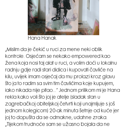
Hana Hanak
„Mislim da je čekić u ruci za mene neki oblik
kontrole. Osjećam se nekako empowered kao
žena koja nosi taj alat u ruci, a volim doći u lokalnu
radnju gdje radi stari didica i kupovati čavliće na
kilu, uvijek imam osjećaj da mu prolazi kroz glavu
što ja to radim sa svim tim čavlićima koje kupujem,
iako nikada nije pitao…“ Jednom prilikom mi je Hana
rekla kako voli što joj je atelje (sladak stan u
zagrebačkoj obiteljskoj četvrti koji unajmljuje s još
jednom kolegicom) 20-ak minuta šetnje od kuće jer
joj to dopušta da se odmakne, udahne zraka.
„Tijekom trudnoće sam se užasno bojala da ne