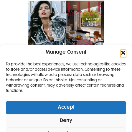
Manage Consent
Pretplati se na časopis
PRETPLATITE SE
To provide the best experiences, we use technologies like cookies
to store and/or access device information. Consenting to these
SMANJI
technologies will allow us to process data such as browsing
behavior or unique IDs on this site. Not consenting or
withdrawing consent, may adversely affect certain features and
4 IZDANJA
functions.
MAGAZINA ELLE
I 2 IZDANJA ELLE
Accept
DECORATIONA +
Elle Projects
Elle Beauty Awards
Elle Style Awards
Deny
Horoskop
Elle stav
Lifestyle
Decoration
POKLON
ZA