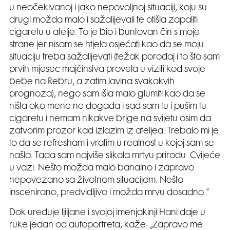
u neočekivanoj i jako nepovoljnoj situaciji, koju su
drugi možda malo i sažalijevali te otišla zapaliti
cigaretu u atelje. To je bio i buntovan čin s moje
strane jer nisam se htjela osjećati kao da se moju
situaciju treba sažalijevati (težak porođaj i to što sam
prvih mjesec majčinstva provela u viziti kod svoje
bebe na Rebru, a zatim lavina svakakvih
prognoza), nego sam išla malo glumiti kao da se
ništa oko mene ne događa i sad sam tu i pušim tu
cigaretu i nemam nikakve brige na svijetu osim da
zatvorim prozor kad izlazim iz ateljea. Trebalo mi je
to da se refresham i vratim u realnost u kojoj sam se
našla. Tada sam najviše slikala mrtvu prirodu. Cvijeće
u vazi. Nešto možda malo banalno i zapravo
nepovezano sa životnom situacijom. Nešto
inscenirano, predvidljivo i možda mrvu dosadno.“
Dok uređuje ljiljane i svojoj imenjakinji Hani daje u
ruke jedan od autoportreta, kaže: „Zapravo me