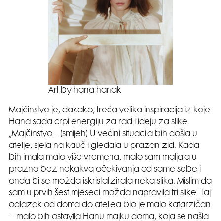
Art by hana hanak
Majčinstvo je, dakako, treća velika inspiracija iz koje
Hana sada crpi energiju za rad i ideju za slike.
„Majčinstvo… (smijeh) U većini situacija bih došla u
atelje, sjela na kauč i gledala u prazan zid. Kada
bih imala malo više vremena, malo sam maljala u
prazno bez nekakva očekivanja od same sebe i
onda bi se možda iskristalizirala neka slika. Mislim da
sam u prvih šest mjeseci možda napravila tri slike. Taj
odlazak od doma do ateljea bio je malo katarzičan
– malo bih ostavila Hanu majku doma, koja se našla