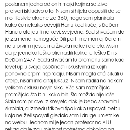
postanem jedna od onih majki kojima se život
pretvori isključivo u to. Nisam si htjela dopustiti da se
moj lifestyle okrene za 360, nego sam planirala
kako ću nekako odvojiti Hanu kod kuće, s bebom i
Hanu u ateljeu ili na kavi, svejedno. Sad shvaćam da
je za mene nemoguće biti part time mama, barem
ne u prvim mjesecima života majke i djeteta. Mislim
da je jednako teško otići raditi koliko je teško biti s
bebom 24/7. Sada shvaćam tu promjenu samo kao
level up u svojoj osobnosti i iskustvima iz kojih
ponovno crpim inspiraciju. Nisam mogla otići slikati u
atelje, nisam imala taj luksuz. Nisam radila na nekom
velikom ciklusu novih slika. Više sam razmišljala i
promišljala što bih i kako bih, što možda nije loše.
Slala sam prijave iz kreveta dok je beba spavala i
skrolala, a između trikova tipa kako uspavati bebu
koja ne želi spavati gledala sam i druge umjetnike
na webu. Jednom mi je jedan profesor na ALU
rekao da je za umjetnost potrebna dokolica pa