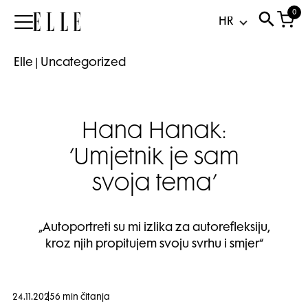
0
Elle
Elle
|
Uncategorized
Hana Hanak:
‘Umjetnik je sam
svoja tema’
„Autoportreti su mi izlika za autorefleksiju,
kroz njih propitujem svoju svrhu i smjer“
24.11.2025
6 min čitanja