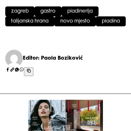
zagreb
gastro
piadinerija
talijanska hrana
novo mjesto
piadina
Editor: Paola Boziković