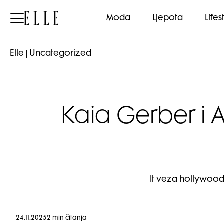
Elle
Moda
Ljepota
Lifes
Elle
|
Uncategorized
Kaia Gerber i A
It veza hollywood
24.11.2025
2 min čitanja