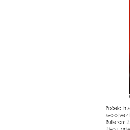
Počelo ih s
svojoj vez
Butlerom ž
životu priv