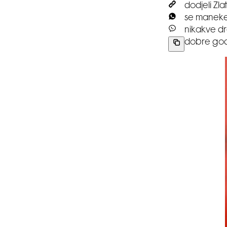
dodjeli Zl
se manekenk
nikakve dr
dobre godi