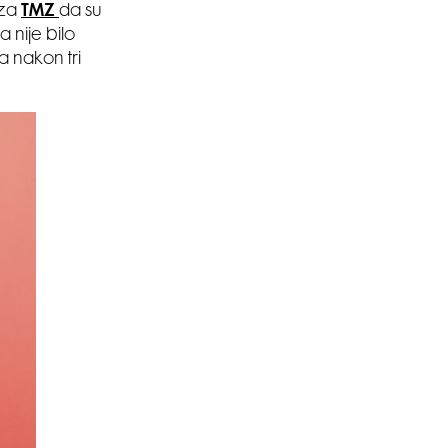
 za
TMZ
da su
 nije bilo
 nakon tri