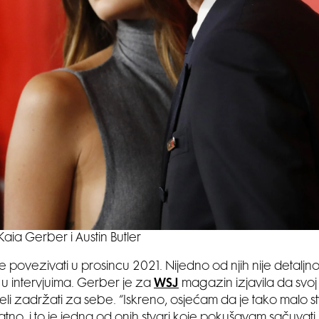
Kaia Gerber i Austin Butler
e povezivati u prosincu 2021. Nijedno od njih nije detaljn
i u intervjuima. Gerber je za
WSJ
magazin izjavila da svoj 
eli zadržati za sebe. “Iskreno, osjećam da je tako malo s
atno, i to je jedna od onih stvari koje pokušavam sačuvati š