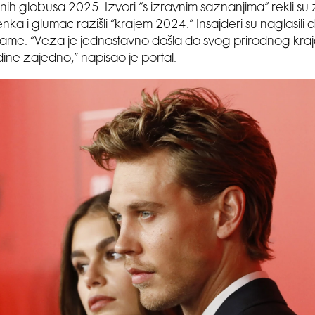
atnih globusa 2025. Izvori “s izravnim saznanjima” rekli su
a i glumac razišli “krajem 2024.” Insajderi su naglasili da
ame. “Veza je jednostavno došla do svog prirodnog kraja
ne zajedno,” napisao je portal.