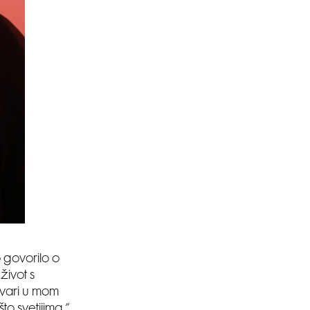
o govorilo o
život s
tvari u mom
to svetijima,”