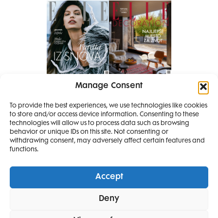
Manage Consent
Pretplati se na časopis
PRETPLATITE SE
To provide the best experiences, we use technologies like cookies
to store and/or access device information. Consenting to these
SMANJI
technologies will allow us to process data such as browsing
behavior or unique IDs on this site. Not consenting or
withdrawing consent, may adversely affect certain features and
4 IZDANJA
functions.
MAGAZINA ELLE
I 2 IZDANJA ELLE
Accept
DECORATIONA +
Elle Projects
Elle Beauty Awards
Elle Style Awards
Deny
Horoskop
Elle stav
Lifestyle
Decoration
POKLON
ZA