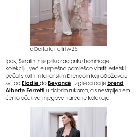
alberta ferretti fw25
Ipak, Serafini nije prikazao puku hommage
kolekciju, već je uspješno pomiješao vlastiti estetski
pečat s kultnim talijanskim brendom koji obožavaju
svi, od
Elodie
do
Beyoncé
. Izgleda da je
brend
Alberte Ferretti
u dobrim rukama, a s nestrpljenjem
ćemo očekivati njegove naredne kolekcije.