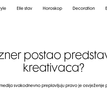
tyle
Elle stav
Horoskop
Decoration
rezner postao predst
kreativaca?
medija svakodnevno preplavljuju pravo je osvježenje preds