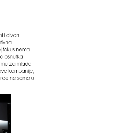
i i divan
ativna
oj fokus nema
Od osnutka
formu za mlade
a ove kompanije,
darde ne samo u