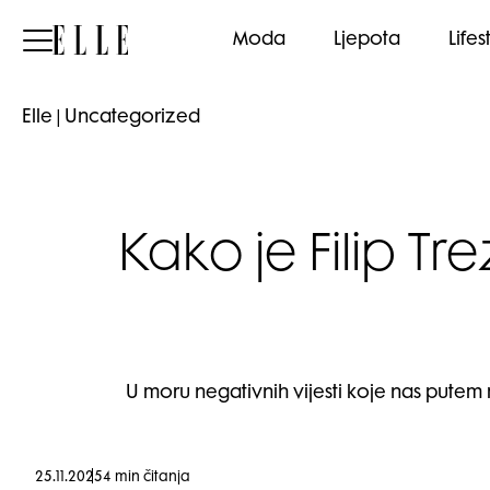
Elle
Moda
Ljepota
Lifes
Elle
|
Uncategorized
Kako je Filip T
U moru negativnih vijesti koje nas putem 
25.11.2025
4 min čitanja