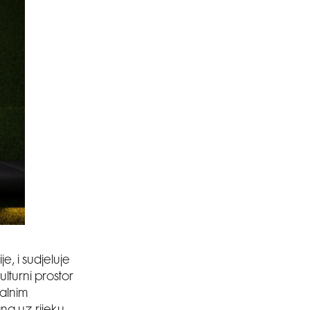
e, i sudjeluje
lturni prostor
nalnim