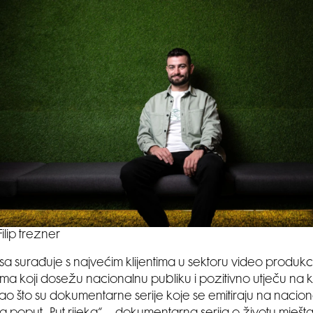
Filip trezner
a surađuje s najvećim klijentima u sektoru video produkcij
ima koji dosežu nacionalnu publiku i pozitivno utječu na ku
ao što su dokumentarne serije koje se emitiraju na nacio