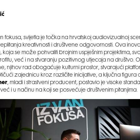
ić
n fokusa, svijetla je točka na hrvatskoj audiovizualnoj scen
replitanja kreativnosti i društvene odgovornosti. Ova inov
, koja se može pohvaliti brojnim uspješnim projektima, sv
ofitu, već i na stvaranju pozitivnog utjecaja na društvo. 
ne, njihov rad obogaćuje kulturni prostor, stvarajući plat
tičući zajednicu kroz različite inicijative, a ključna figur
ner
, mladi i strastveni producent, postavio je visoke stan
 već i u načinu na koji se posvećuje društvenim pitanjima.