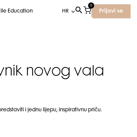
0
Elle Education
Prijavi se
avnik novog vala
taviti i jednu lijepu, inspirativnu priču.