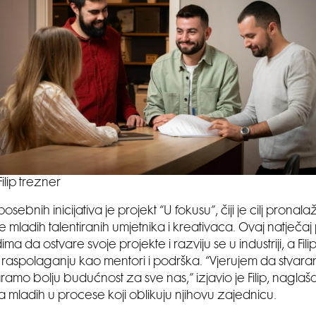
Filip trezner
sebnih inicijativa je projekt “U fokusu”, čiji je cilj pronala
e mladih talentiranih umjetnika i kreativaca. Ovaj natječaj 
ima da ostvare svoje projekte i razviju se u industriji, a Fili
a raspolaganju kao mentori i podrška. “Vjerujem da stvaran
ramo bolju budućnost za sve nas,” izjavio je Filip, naglaš
ja mladih u procese koji oblikuju njihovu zajednicu.