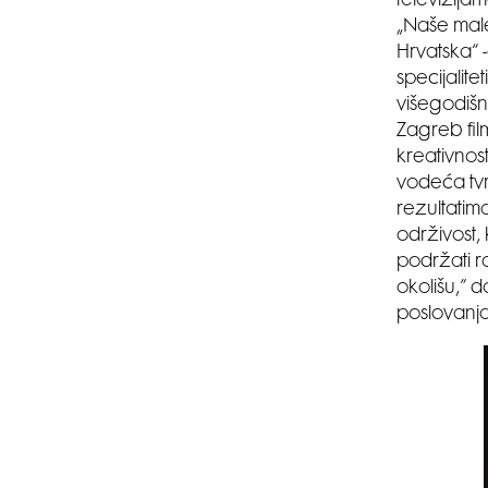
televizija
„Naše male 
Hrvatska“ -
specijalite
višegodišnj
Zagreb fil
kreativnost
vodeća tvr
rezultatima
održivost, 
podržati ra
okolišu,” d
poslovanja