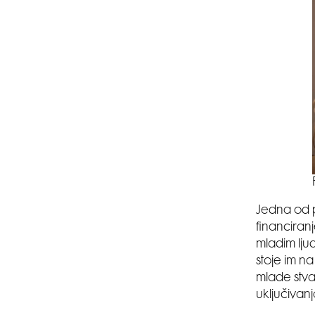
Jedna od po
financiranj
mladim ljud
stoje im n
mlade stva
uključivan