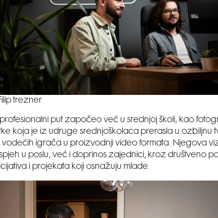
Filip trezner
oj profesionalni put započeo već u srednjoj školi, kao fotog
rtke koja je iz udruge srednjoškolaca prerasla u ozbiljnu t
vodećih igrača u proizvodnji video formata. Njegova vizi
pjeh u poslu, već i doprinos zajednici, kroz društveno p
nicijativa i projekata koji osnažuju mlade.