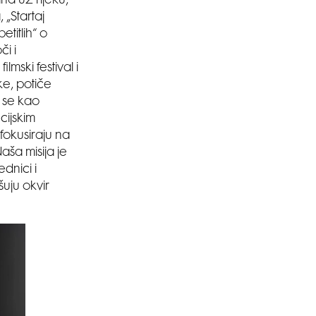
na uz rijeku,
 „Startaj
titlih“ o
či i
lmski festival i
ke, potiče
SMANJI
u se kao
cijskim
 fokusiraju na
aša misija je
dnici i
šuju okvir