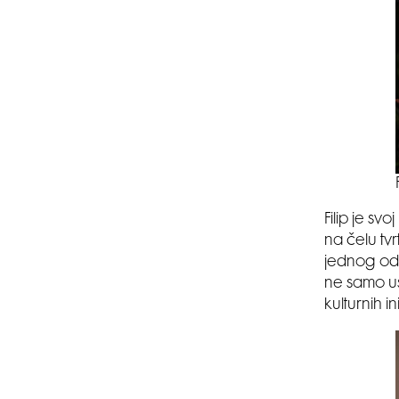
Filip je sv
na čelu tv
jednog od 
ne samo us
kulturnih i