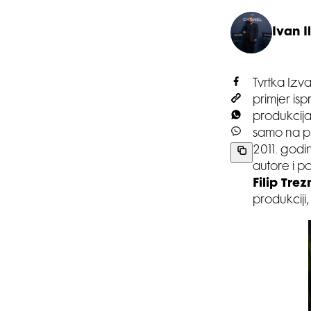
Ivan Il
Tvrtka Izva
primjer isp
produkcija
samo na pr
2011. godi
autore i po
Filip Trez
produkciji,