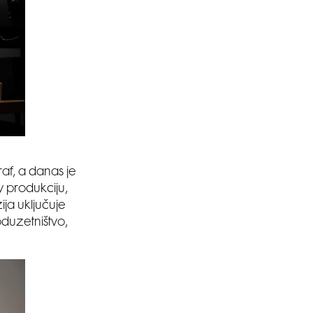
raf, a danas je
v produkciju,
ja uključuje
oduzetništvo,