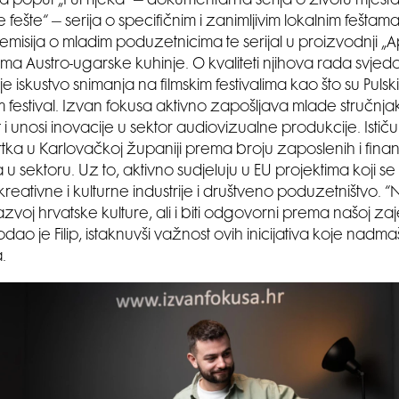
ma poput „Put rijeka“ – dokumentarna serija o životu mješta
fešte“ – serija o specifičnim i zanimljivim lokalnim feštama,
emisija o mladim poduzetnicima te serijal u proizvodnji „Ape
tima Austro-ugarske kuhinje. O kvaliteti njihova rada svjedo
e iskustvo snimanja na filmskim festivalima kao što su Pulski fi
m festival. Izvan fokusa aktivno zapošljava mlade stručnja
 i unosi inovacije u sektor audiovizualne produkcije. Istič
tka u Karlovačkoj županiji prema broju zaposlenih i finan
 u sektoru. Uz to, aktivno sudjeluju u EU projektima koji se
kreativne i kulturne industrije i društveno poduzetništvo. “N
zvoj hrvatske kulture, ali i biti odgovorni prema našoj zaje
odao je Filip, istaknuvši važnost ovih inicijativa koje nadma
.