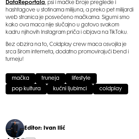
DataReportala
, psi i mačke broje preglede i
hashtagove u stotinama milijuna, a preko pet milijardi
web stranica je posvećeno mačkama. Sigurni smo
kako ova maca nije slučajno u gotovo svakom
kadru njihovih Instagram priča i objava na TikToku.
Bez obzira na to, Coldplay crew maca osvojila je
srca širom interneta, dodatno promovirajući bend i
turneju!
mačka
truneja
lifestyle
pop kultura
kućni ljubimci
coldplay
Editor: Ivan Ilić