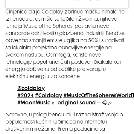
Činjenica da je Coldplay zbrinuo mačku nimalo ne
iznenađuje, osim što su ljubitelji životinja, njihova
turneja ‘Music of the Spheres’ postavlja nove
standarde održivosti u glazbenoj industriji. Bend se
obvezao smanjiti emisije ugljika za 50% i surađivati
sa lokalnim projektima obnovljive energije na
svakom nastupu. Osim toga, koriste nove
tehnologije poput kinetičkih podova i bicikala koji
energiju dobivenu od publike pretvaraju u
električnu energiju za koncerte.
@coldplay
#2024
#Coldplay
#MusicOfTheSpheresWorld
#MoonMusic
♬ original sound – 🎧🎶
Naravno, u prilog bendu idu i razna istraživanja o
popularnosti kućnih ljubimaca na internetu i
društvenim mrežama. Prema podacima sa