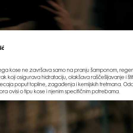
ić
njega kose ne završava samo na pranju šamponom, regen
ak koji osigurava hidrataciju, olakšava raščešljavanje i šti
tjecaja poput topline, zagađenja i kemijskih tretmana. O
ra ovisi o tipu kose i njenim specifičnim potrebama.