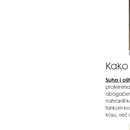
Kako 
Suha i oš
proteinima
obogaćeni
nahraniti k
tankom kos
kosu, već ć