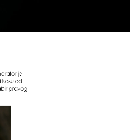
erator je
ti kosu od
dabir pravog