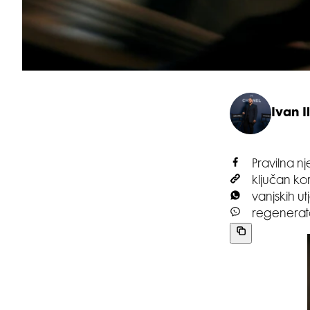
Ivan Il
Pravilna 
ključan kor
vanjskih u
regenerato