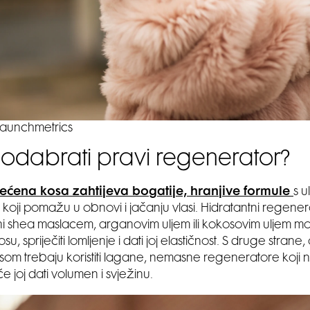
launchmetrics
odabrati pravi regenerator?
tećena kosa zahtijeva bogatije, hranjive formule
s u
 koji pomažu u obnovi i jačanju vlasi. Hidratantni regener
 shea maslacem, arganovim uljem ili kokosovim uljem m
osu, spriječiti lomljenje i dati joj elastičnost. S druge strane
om trebaju koristiti lagane, nemasne regeneratore koji 
e joj dati volumen i svježinu.