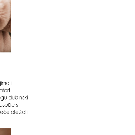
SMANJI
ljima i
atori
ogu dubinski
, osobe s
neće otežati