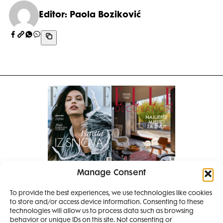
Editor: Paola Boziković
Manage Consent
Pretplati se na časopis
PRETPLATITE SE
To provide the best experiences, we use technologies like cookies
to store and/or access device information. Consenting to these
SMANJI
technologies will allow us to process data such as browsing
behavior or unique IDs on this site. Not consenting or