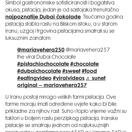
Simbol gastronomske sofisticiranosti i bogatstva
okusa, pistacija, jedan je od sastojaka trenutačno
najpoznatije Dubai čokolade
. Tisućama godina
pistacija stabla rastu na Bliskom istoku, a u starom
Iranu, uzgoj i trgovina pistacijama smatrali su se
luksuznim zanatom.
@mariavehera250
@mariavehera257
the viral Dubai Chocolate
#pistachiochocolate
#chocolate
#dubaichocolate
#sweet
#food
#eatingvideo
#viralvideos
♬ sunet
original – mariavehera257
U Iranu postoji mnogo velikih farmi pistacija. Ove
farme moraju imati određene uvjete kako bi bile
prikladne za njihov rast. Suho i toplo vrijeme važni su
faktori u boljem rastu perzijskog pistacija. Iranske
pistacije se smatraju jednom od najluksuznijih