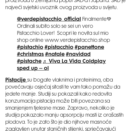
proizvoda u zemljama poput SAD-a i Japana. SAD je
najveći svjetski uvoznik ovog proizvoda u svijetu.
@verdepistacchio_official
Finalmente💚
Ordinali subito solo se sei un vero
Pistacchio Lover! Scopri le novita sul mio
shop online www.verdepistacchio.shop
#pistachio
#pistacchio
#panettone
#christmas
#natale
#navidad
#pistache
♬ Viva La Vida Coldplay
sped up – ol
Pistacije
su bogate vlaknima i proteinima, oba
povećavaju osjećaj sitosti te vam tako pomažu da
jedete manje. Studiji su pokazali kako redovita
konzumacija pistacija može biti povezana sa
smanjenjem tjelesne mase. Zapravo, nekoliko je
studija pokazalo manju apsorpciju masti iz orašastih
plodova. To je zato što je dio njihove masnoće
zaglavljen unutar staničnih stijenki, sprječavajući