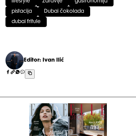
lifestyle
zdravlje
gastronomija
pistacija
Dubai čokolada
dubai fritule
Editor: Ivan Ilić