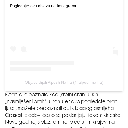
Pogledajte ovu objavu na Instagramu.
Objavu dijeli Alpesh Natha (@alpesh.natha)
Pistacija je poznata kao „sretni orah“ u Kini i
„nasmiješeni orah“ u Iranu jer ako pogledate orah u
ljusci, možete prepoznati oblik blagog osmijeha.
Orašasti plodovi često se poklanjaju tijekom kineske
Nove godine, s obzirom na to da u tim krajevima