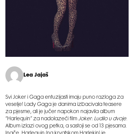
Lea Jajaš
Svi Joker i Gaga entuzijasti imaju puno razloga za
veselje! Lady Gaga je danima izbacivala teasere
za pjesme, ali je jučer napokon najavila album
“Harlequin” za nadolazeći film
Joker: Ludilo u dvoje
.
Album izlazi ovog petka, a sastoji se od 13 pjesama.
Inače, Harlequin (na krvatskom Harlekin) je