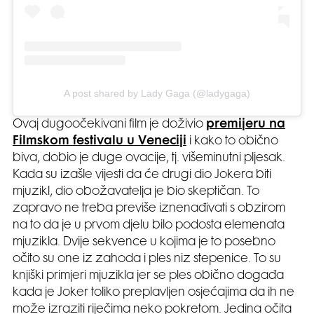
A post shared by Lady Gaga (@ladygaga)
Ovaj dugoočekivani film je doživio
premijeru na
Filmskom festivalu u Veneciji
i kako to obično
biva, dobio je duge ovacije, tj. višeminutni pljesak.
Kada su izašle vijesti da će drugi dio Jokera biti
mjuzikl, dio obožavatelja je bio skeptičan. To
zapravo ne treba previše iznenađivati s obzirom
na to da je u prvom djelu bilo podosta elemenata
mjuzikla. Dvije sekvence u kojima je to posebno
očito su one iz zahoda i ples niz stepenice. To su
knjiški primjeri mjuzikla jer se ples obično događa
kada je Joker toliko preplavljen osjećajima da ih ne
može izraziti riječima neko pokretom. Jedina očita