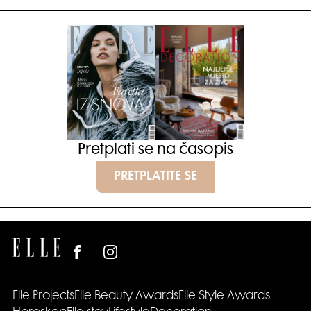
Pretplati se na časopis
PRETPLATITE SE
Elle Projects
Elle Beauty Awards
Elle Style Awards