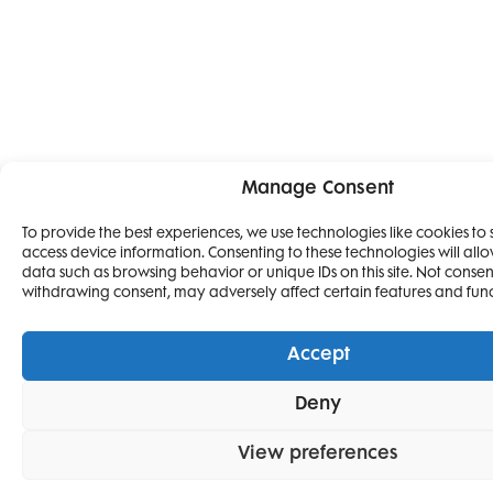
Manage Consent
To provide the best experiences, we use technologies like cookies to
access device information. Consenting to these technologies will allo
4 IZDANJA M
data such as browsing behavior or unique IDs on this site. Not consen
withdrawing consent, may adversely affect certain features and func
ELLE
I 2 IZDANJA EL
Accept
DECORATION
POKLON
Deny
SAMO
49,
View preferences
EURA