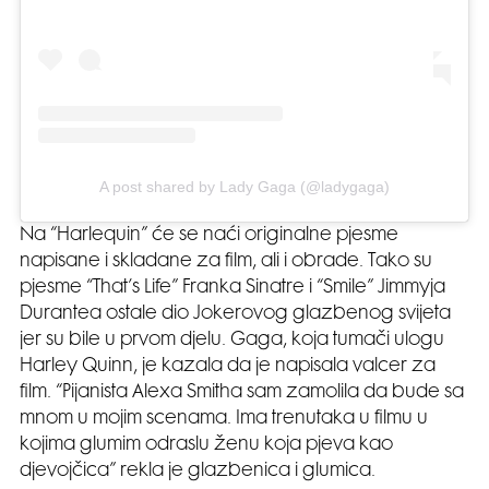
A post shared by Lady Gaga (@ladygaga)
Na “Harlequin” će se naći originalne pjesme
napisane i skladane za film, ali i obrade. Tako su
pjesme “That’s Life” Franka Sinatre i “Smile” Jimmyja
Durantea ostale dio Jokerovog glazbenog svijeta
jer su bile u prvom djelu. Gaga, koja tumači ulogu
Harley Quinn, je kazala da je napisala valcer za
film. “Pijanista Alexa Smitha sam zamolila da bude sa
mnom u mojim scenama. Ima trenutaka u filmu u
kojima glumim odraslu ženu koja pjeva kao
djevojčica” rekla je glazbenica i glumica.