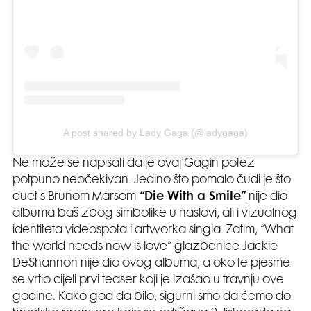
A post shared by Lady Gaga (@ladygaga)
Ne može se napisati da je ovaj Gagin potez
potpuno neočekivan. Jedino što pomalo čudi je što
duet s Brunom Marsom
“Die With a Smile”
nije dio
albuma baš zbog simbolike u naslovi, ali i vizualnog
identiteta videospota i artworka singla. Zatim, “What
the world needs now is love” glazbenice Jackie
DeShannon nije dio ovog albuma, a oko te pjesme
se vrtio cijeli prvi teaser koji je izašao u travnju ove
godine. Kako god da bilo, sigurni smo da ćemo do