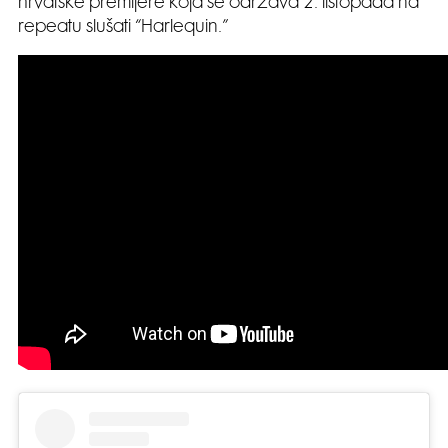
hrvatske premijere koja se održava 2. listopada na
repeatu slušati “Harlequin.”