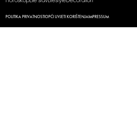
Horoskop
Elle stav
Lifestyle
Decoration
POLITIKA PRIVATNOSTI
OPĆI UVJETI KORIŠTENJA
IMPRESSUM