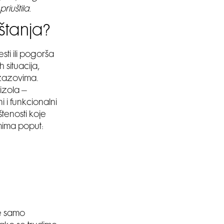
riuštila.
štanja?
ti ili pogorša
 situacija,
izazovima.
izola –
i funkcionalni
štenosti koje
mima poput:
se samo