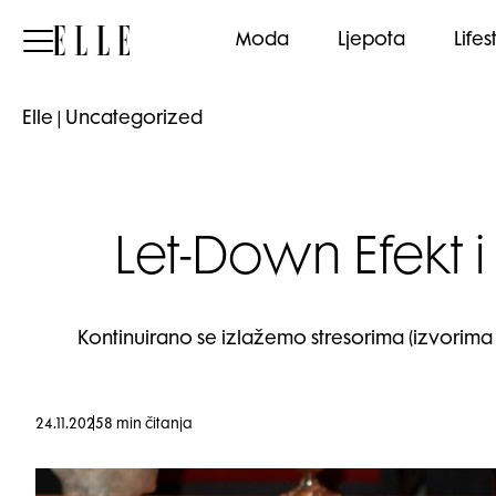
Elle
Moda
Ljepota
Lifes
Elle
|
Uncategorized
Let-Down Efekt 
Kontinuirano se izlažemo stresorima (izvorima 
24.11.2025
8 min čitanja