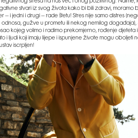
negativnog stresa na nas već i onog pozitivnog. Naime, 
gativne stvari iz svog života kako bi bili zdravi, moramo b
er – i jedni i drugi – rade štetu! Stres nije samo distres (neg
h odnosa, gužve u prometu ili nekog nemilog događaja), st
osao kojeg volimo i radimo prekomjerno, rođenje djeteta ili
 i ljudi koji imaju lijepe i ispunjene živote mogu oboljeti
sustav iscrpljen!