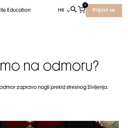
0
Elle Education
Prijavi se
evamo na odmoru?
 odmor zapravo nagli prekid stresnog življenja.