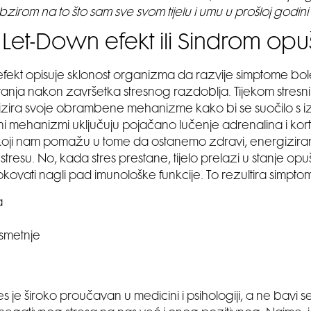
obzirom na to što sam sve svom tijelu i umu u prošloj godini p
e Let-Down efekt ili Sindrom opu
fekt opisuje sklonost organizma da razvije simptome boles
tanja nakon završetka stresnog razdoblja. Tijekom stresnih
ilizira svoje obrambene mehanizme kako bi se suočilo s 
mehanizmi uključuju pojačano lučenje adrenalina i kort
ji nam pomažu u tome da ostanemo zdravi, energizirani 
tresu. No, kada stres prestane, tijelo prelazi u stanje opu
ovati nagli pad imunološke funkcije. To rezultira simpto
a
smetnje
s je široko proučavan u medicini i psihologiji, a ne bavi 