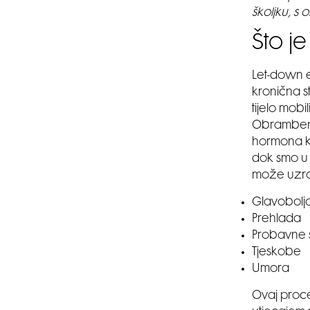
školjku, s 
Što j
Let-down e
kronična s
tijelo mob
Obrambeni 
hormona ko
dok smo u s
može uzrok
Glavobolj
Prehlada
Probavne 
Tjeskobe
Umora
Ovaj proce