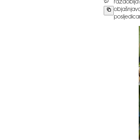
razdoblja?
objašnjava
posljedica