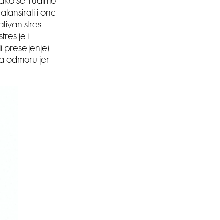
iako se trudimo
alansirati i one
ativan stres
res je i
 preseljenje).
 na odmoru jer