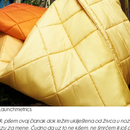
Launchmetrics
: pišem ovaj članak dok ležim ukliještena od živca u nozi 
auzu za mene. Čudno da uz to ne kišem, ne šmrčem ili još 