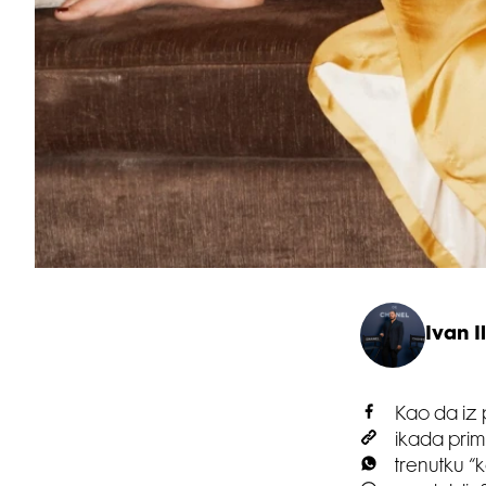
Ivan Il
Kao da iz 
ikada primi
trenutku “