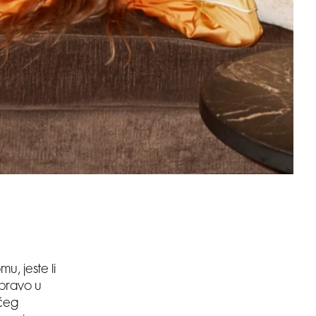
u, jeste li
upravo u
ućeg