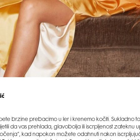
ić
pete brzine prebacimo u ler i krenemo kočiti. Sukladno tom
jetili da vas prehlada, glavobolja ili iscrpljenost zateknu 
kočenja”, kad napokon možete odahnuti nakon iscrpljuj