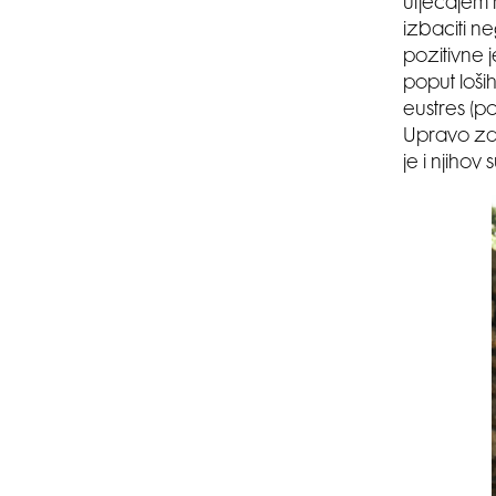
utjecajem 
izbaciti ne
pozitivne j
poput loši
eustres (p
Upravo zato
je i njihov 