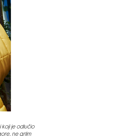
koji je odlučio
gore, ne grlim