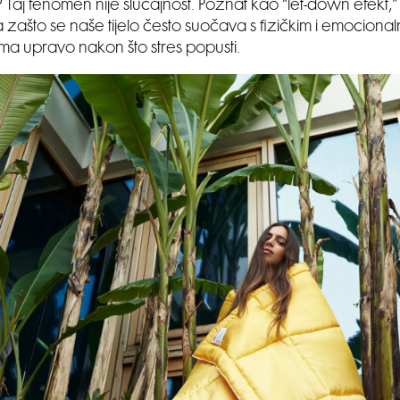
 Taj fenomen nije slučajnost. Poznat kao “let-down efekt,
 zašto se naše tijelo često suočava s fizičkim i emocional
ma upravo nakon što stres popusti.