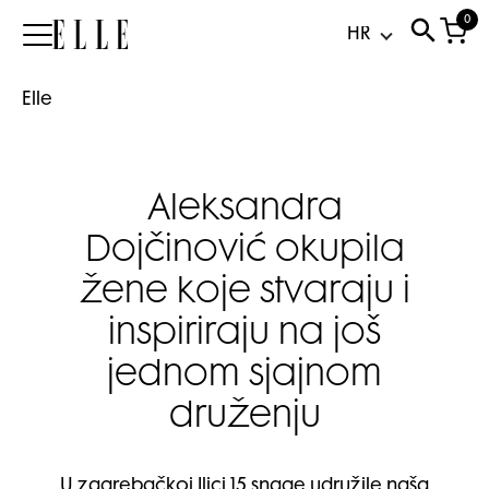
0
Elle
Elle
Aleksandra
Dojčinović okupila
žene koje stvaraju i
inspiriraju na još
jednom sjajnom
druženju
U zagrebačkoj Ilici 15 snage udružile naša