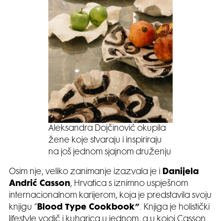
Aleksandra Dojčinović okupila
žene koje stvaraju i inspiriraju
na još jednom sjajnom druženju
Osim nje, veliko zanimanje izazvala je i
Danijela
Andrić Casson
, Hrvatica s iznimno uspješnom
internacionalnom karijerom, koja je predstavila svoju
knjigu “
Blood Type Cookbook”
. Knjiga je holistički
lifestyle vodič i kuharica u jednom, a u kojoj Casson