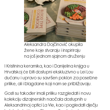
Aleksandra Dojčinović okupila
žene koje stvaraju i inspiriraju
na još jednom sjajnom druženju
I Kristinina keramika, kao i Danijelina knjiga u
Hrvatskoj ċe biti dostupni ekskluzivno u Lei Lou
dućanu i upravo su savršen poklon za posebne
prilike, ali i blagdane koji nam se približavaju.
Gosti su također imali priliku razgledati i novu
kolekciju dizajnerskih naočala dostupnih u
Aleksandrinoj optici La Vie, kao i pogledati dječju