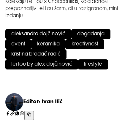
kolekciju Lei Lou x Chocconillas, koja donosi
prepoznatljiv Lei Lou šarm, ali u razigranom, mini
izdanju.
aleksandra dojčinović
događanja
event
keramika
kreativnost
kristina bradač radić
lei lou by alex dojčinović
lifestyle
Editor: Ivan Ilić