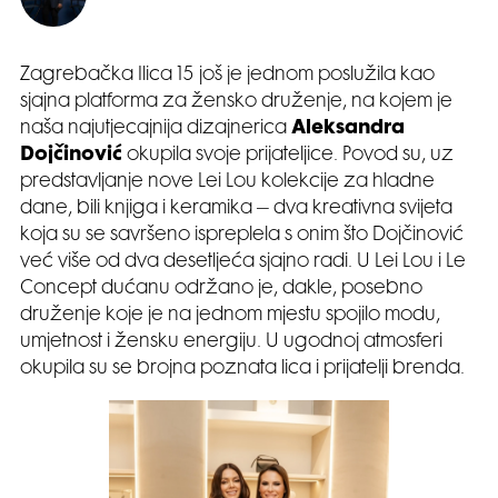
Zagrebačka Ilica 15 još je jednom poslužila kao
sjajna platforma za žensko druženje, na kojem je
naša najutjecajnija dizajnerica
Aleksandra
Dojčinović
okupila svoje prijateljice. Povod su, uz
predstavljanje nove Lei Lou kolekcije za hladne
dane, bili knjiga i keramika – dva kreativna svijeta
koja su se savršeno ispreplela s onim što Dojčinović
već više od dva desetljeća sjajno radi. U Lei Lou i Le
Concept dućanu održano je, dakle, posebno
druženje koje je na jednom mjestu spojilo modu,
umjetnost i žensku energiju. U ugodnoj atmosferi
okupila su se brojna poznata lica i prijatelji brenda.