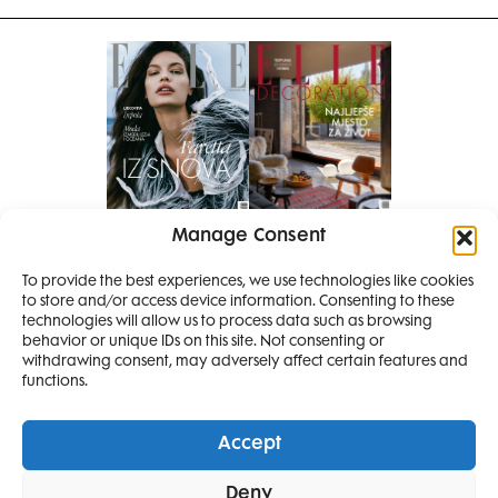
Manage Consent
Pretplati se na časopis
To provide the best experiences, we use technologies like cookies
PRETPLATITE SE
to store and/or access device information. Consenting to these
SMANJI
technologies will allow us to process data such as browsing
behavior or unique IDs on this site. Not consenting or
withdrawing consent, may adversely affect certain features and
4 IZDANJA
functions.
MAGAZINA ELLE
I 2 IZDANJA ELLE
Accept
DECORATIONA +
Elle Projects
Elle Beauty Awards
Elle Style Awards
Deny