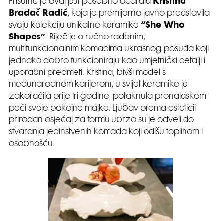
Prisutne je ovaj put posebno očarala
Kristina
Bradač Radić
, koja je premijerno javno predstavila
svoju kolekciju unikatne keramike
“She Who
Shapes”
. Riječ je o ručno rađenim,
multifunkcionalnim komadima ukrasnog posuđa koji
jednako dobro funkcioniraju kao umjetnički detalji i
uporabni predmeti. Kristina, bivši model s
međunarodnom karijerom, u svijet keramike je
zakoračila prije tri godine, potaknuta pronalaskom
peći svoje pokojne majke. Ljubav prema esteticii
prirodan osjećaj za formu ubrzo su je odveli do
stvaranja jedinstvenih komada koji odišu toplinom i
osobnošću.