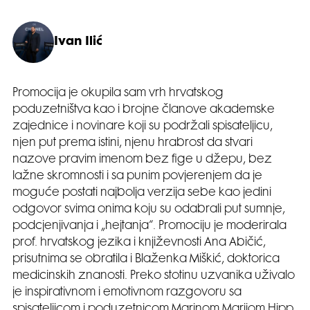
Ivan Ilić
Promocija je okupila sam vrh hrvatskog
poduzetništva kao i brojne članove akademske
zajednice i novinare koji su podržali spisateljicu,
njen put prema istini, njenu hrabrost da stvari
nazove pravim imenom bez fige u džepu, bez
lažne skromnosti i sa punim povjerenjem da je
moguće postati najbolja verzija sebe kao jedini
odgovor svima onima koju su odabrali put sumnje,
podcjenjivanja i „hejtanja“. Promociju je moderirala
prof. hrvatskog jezika i književnosti Ana Abičić,
prisutnima se obratila i Blaženka Miškić, doktorica
medicinskih znanosti. Preko stotinu uzvanika uživalo
je inspirativnom i emotivnom razgovoru sa
spisateljicom i poduzetnicom Marinom Marijom Hipp