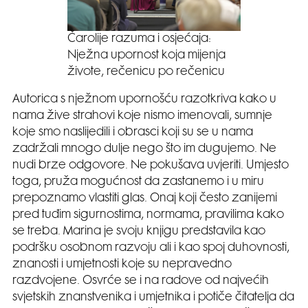
Čarolije razuma i osjećaja:
Nježna upornost koja mijenja
živote, rečenicu po rečenicu
Autorica s nježnom upornošću razotkriva kako u
nama žive strahovi koje nismo imenovali, sumnje
koje smo naslijedili i obrasci koji su se u nama
zadržali mnogo dulje nego što im dugujemo. Ne
nudi brze odgovore. Ne pokušava uvjeriti. Umjesto
toga, pruža mogućnost da zastanemo i u miru
prepoznamo vlastiti glas. Onaj koji često zanijemi
pred tuđim sigurnostima, normama, pravilima kako
se treba. Marina je svoju knjigu predstavila kao
podršku osobnom razvoju ali i kao spoj duhovnosti,
znanosti i umjetnosti koje su nepravedno
razdvojene. Osvrće se i na radove od najvećih
svjetskih znanstvenika i umjetnika i potiče čitatelja da