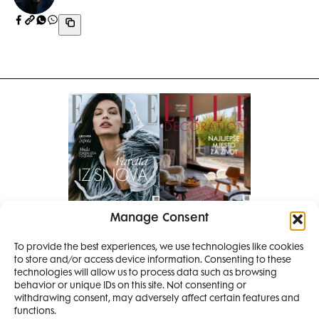
Manage Consent
Pretplati se na časopis
To provide the best experiences, we use technologies like cookies
PRETPLATITE SE
to store and/or access device information. Consenting to these
SMANJI
technologies will allow us to process data such as browsing
behavior or unique IDs on this site. Not consenting or
withdrawing consent, may adversely affect certain features and
4 IZDANJA
functions.