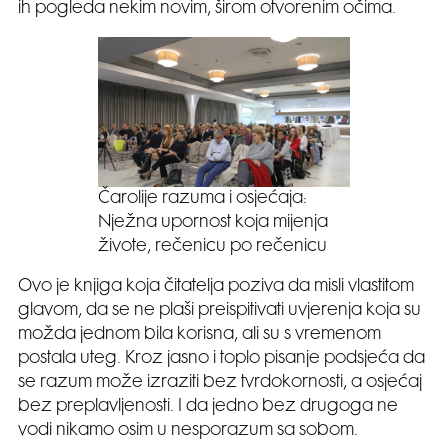
ih pogleda nekim novim, širom otvorenim očima.
Čarolije razuma i osjećaja:
Nježna upornost koja mijenja
živote, rečenicu po rečenicu
Ovo je knjiga koja čitatelja poziva da misli vlastitom
glavom, da se ne plaši preispitivati uvjerenja koja su
možda jednom bila korisna, ali su s vremenom
postala uteg. Kroz jasno i toplo pisanje podsjeća da
se razum može izraziti bez tvrdokornosti, a osjećaj
bez preplavljenosti. I da jedno bez drugoga ne
vodi nikamo osim u nesporazum sa sobom.