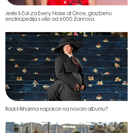
Jeste li čuli za Every Noise at Once, glazbenu
enciklopedija s više od 6000 žanrova
Radi li Rihanna napokon na novom albumu?