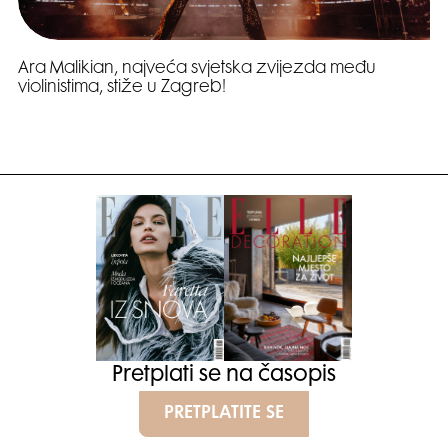
Ara Malikian, najveća svjetska zvijezda među
violinistima, stiže u Zagreb!
Pretplati se na časopis
PRETPLATITE SE