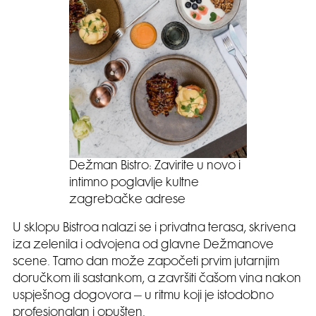
Dežman Bistro: Zavirite u novo i
intimno poglavlje kultne
zagrebačke adrese
U sklopu Bistroa nalazi se i privatna terasa, skrivena
iza zelenila i odvojena od glavne Dežmanove
scene. Tamo dan može započeti prvim jutarnjim
doručkom ili sastankom, a završiti čašom vina nakon
uspješnog dogovora – u ritmu koji je istodobno
profesionalan i opušten.