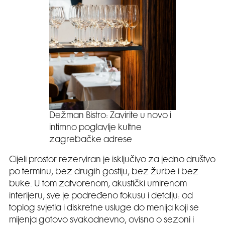
Dežman Bistro: Zavirite u novo i
intimno poglavlje kultne
zagrebačke adrese
Cijeli prostor rezerviran je isključivo za jedno društvo
po terminu, bez drugih gostiju, bez žurbe i bez
buke. U tom zatvorenom, akustički umirenom
interijeru, sve je podređeno fokusu i detalju: od
toplog svjetla i diskretne usluge do menija koji se
mijenja gotovo svakodnevno, ovisno o sezoni i