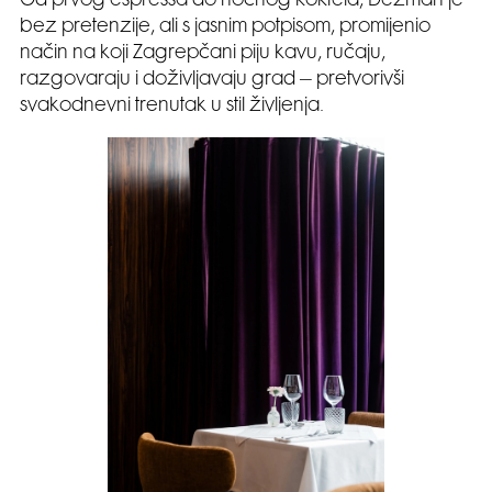
Od prvog espressa do noćnog koktela, Dežman je
bez pretenzije, ali s jasnim potpisom, promijenio
način na koji Zagrepčani piju kavu, ručaju,
razgovaraju i doživljavaju grad – pretvorivši
svakodnevni trenutak u stil življenja.