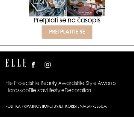
Pretplati se na časopis
PRETPLATITE SE
Elle Projects
Elle Beauty Awards
Elle Style Awards
Horoskop
Elle stav
Lifestyle
Decoration
POLITIKA PRIVATNOSTI
OPĆI UVJETI KORIŠTENJA
IMPRESSUM