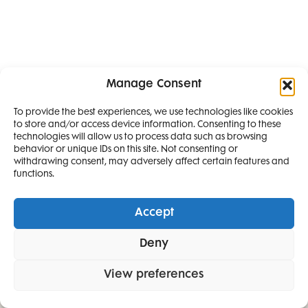
Manage Consent
To provide the best experiences, we use technologies like cookies
to store and/or access device information. Consenting to these
SMANJI
technologies will allow us to process data such as browsing
behavior or unique IDs on this site. Not consenting or
withdrawing consent, may adversely affect certain features and
4 IZDANJA
functions.
MAGAZINA ELLE
I 2 IZDANJA ELLE
Accept
DECORATIONA +
Deny
POKLON
ZA
SAMO
49,99
View preferences
EURA