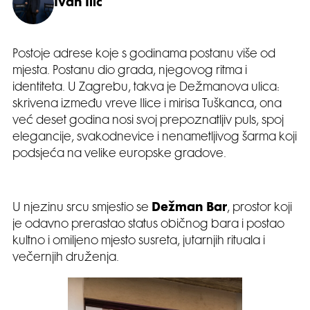
Ivan Ilić
Postoje adrese koje s godinama postanu više od
mjesta. Postanu dio grada, njegovog ritma i
identiteta. U Zagrebu, takva je Dežmanova ulica:
skrivena između vreve Ilice i mirisa Tuškanca, ona
već deset godina nosi svoj prepoznatljiv puls, spoj
elegancije, svakodnevice i nenametljivog šarma koji
podsjeća na velike europske gradove.
U njezinu srcu smjestio se
Dežman Bar
, prostor koji
je odavno prerastao status običnog bara i postao
kultno i omiljeno mjesto susreta, jutarnjih rituala i
večernjih druženja.