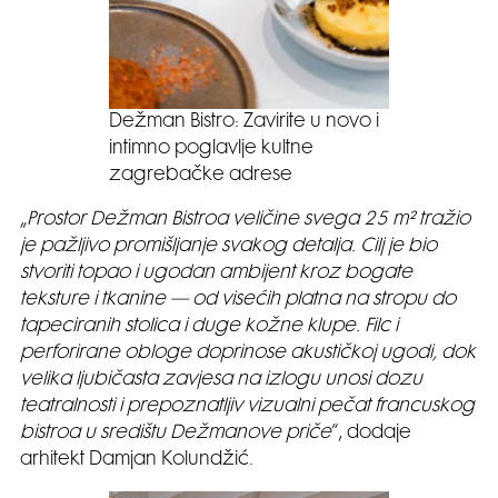
Dežman Bistro: Zavirite u novo i
intimno poglavlje kultne
zagrebačke adrese
„
Prostor Dežman Bistroa veličine svega 25 m² tražio
je pažljivo promišljanje svakog detalja. Cilj je bio
stvoriti topao i ugodan ambijent kroz bogate
teksture i tkanine — od visećih platna na stropu do
tapeciranih stolica i duge kožne klupe. Filc i
perforirane obloge doprinose akustičkoj ugodi, dok
velika ljubičasta zavjesa na izlogu unosi dozu
teatralnosti i prepoznatljiv vizualni pečat francuskog
bistroa u središtu Dežmanove priče
“, dodaje
arhitekt Damjan Kolundžić.