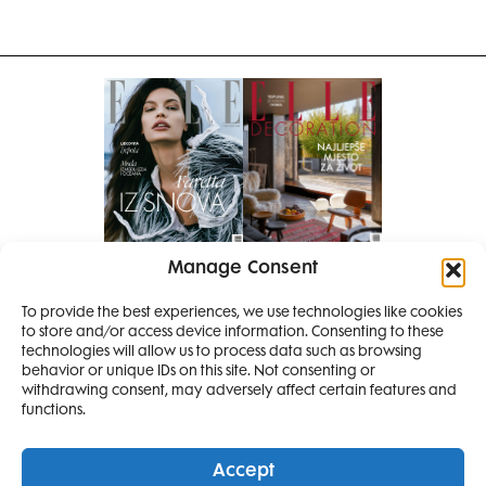
Manage Consent
Pretplati se na časopis
To provide the best experiences, we use technologies like cookies
PRETPLATITE SE
to store and/or access device information. Consenting to these
SMANJI
technologies will allow us to process data such as browsing
behavior or unique IDs on this site. Not consenting or
withdrawing consent, may adversely affect certain features and
4 IZDANJA
functions.
MAGAZINA ELLE
I 2 IZDANJA ELLE
Accept