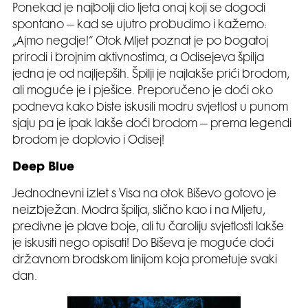
Ponekad je najbolji dio ljeta onaj koji se dogodi
spontano – kad se ujutro probudimo i kažemo:
„Ajmo negdje!“ Otok Mljet poznat je po bogatoj
prirodi i brojnim aktivnostima, a Odisejeva špilja
jedna je od najljepših. Špilji je najlakše prići brodom,
ali moguće je i pješice. Preporučeno je doći oko
podneva kako biste iskusili modru svjetlost u punom
sjaju pa je ipak lakše doći brodom – prema legendi
brodom je doplovio i Odisej!
Deep Blue
Jednodnevni izlet s Visa na otok Biševo gotovo je
neizbježan. Modra špilja, slično kao i na Mljetu,
predivne je plave boje, ali tu čaroliju svjetlosti lakše
je iskusiti nego opisati! Do Biševa je moguće doći
državnom brodskom linijom koja prometuje svaki
dan.