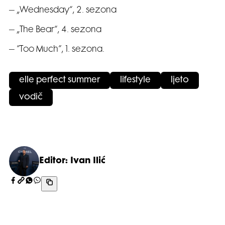
– „Wednesday“, 2. sezona
– „The Bear“, 4. sezona
– ”Too Much”, 1. sezona.
elle perfect summer
lifestyle
ljeto
vodič
Editor: Ivan Ilić