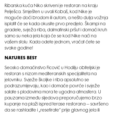
Ribarska kuća Niko skriveni je restoran na kraju
Pelješca. Smješten u uvali Kobaš, kod Nike je
moguće doći brodom ili autom, a nešto dulja vožnja
isplatit će se kada okusite prvo predjelo. Škampi na
gradele, svježa riba, dalmatinski pršut i domaći kruh
samo su neka jela koja će se kod Nike naći na
vašem stolu. Kada odete jednom, vraćat ćete se
svake godine!
NATURES BEST
Seosko domaćinstvo Ficović u Hodilju obiteljski je
restoran s nizom mediteranskih specijaliteta na
jelovniku. Svježe školjke i riba apsolutno se
podrazumijevaju, kao i domaće povrće i svježe
salate s plodovima mora te ugodna atmosfera. U
pauzama između sljedova preporučujemo brzo
kupanje na plaži ispred terase restorana – savršeno
da se rashladite i „resetirate“ prije glavnog jela ili