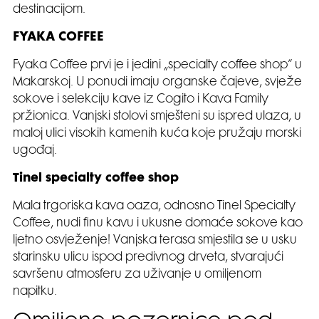
destinacijom.
FYAKA COFFEE
Fyaka Coffee prvi je i jedini „specialty coffee shop“ u
Makarskoj. U ponudi imaju organske čajeve, svježe
sokove i selekciju kave iz Cogito i Kava Family
pržionica. Vanjski stolovi smješteni su ispred ulaza, u
maloj ulici visokih kamenih kuća koje pružaju morski
ugođaj.
Tinel specialty coffee shop
Mala trgoriska kava oaza, odnosno Tinel Specialty
Coffee, nudi finu kavu i ukusne domaće sokove kao
ljetno osvježenje! Vanjska terasa smjestila se u usku
starinsku ulicu ispod predivnog drveta, stvarajući
savršenu atmosferu za uživanje u omiljenom
napitku.