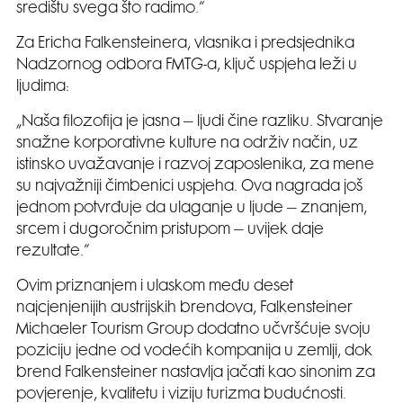
središtu svega što radimo.“
Za Ericha Falkensteinera, vlasnika i predsjednika
Nadzornog odbora FMTG-a, ključ uspjeha leži u
ljudima:
„Naša filozofija je jasna – ljudi čine razliku. Stvaranje
snažne korporativne kulture na održiv način, uz
istinsko uvažavanje i razvoj zaposlenika, za mene
su najvažniji čimbenici uspjeha. Ova nagrada još
jednom potvrđuje da ulaganje u ljude – znanjem,
srcem i dugoročnim pristupom – uvijek daje
rezultate.“
Ovim priznanjem i ulaskom među deset
najcjenjenijih austrijskih brendova, Falkensteiner
Michaeler Tourism Group dodatno učvršćuje svoju
poziciju jedne od vodećih kompanija u zemlji, dok
brend Falkensteiner nastavlja jačati kao sinonim za
povjerenje, kvalitetu i viziju turizma budućnosti.