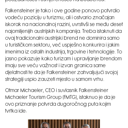
pouzdanošću i usmjerenošću na budućnost.
Falkensteiner je tako i ove godine ponovo potvrdio
vodeću poziciju u turizmu, ali i ostvario značajan
iskorak na nacionalnoj razini, uvrstivši se među deset
najomiljenijih austrijskih kompanija. Treba istaknuti da
ovaj tradicionalni austrijski brend ne dominira samo
u turističkom sektoru, već uspješno konkurira i jakim
imenima iz ostalih industrija, trgovine i tehnologije. To
jasno pokazuje kako turizam i upravljanje brendom
imaju sve veću važnost i izvan granica same
djelatnosti te da je Falkensteiner zahvaljujući svojoj
strategiji uspio zauzeti mjesto u samom vrhu.
Otmar Michaeler, CEO i suvlasnik Falkensteiner
Michaeler Tourism Group (FMTG), istaknuo je da je
ovo priznanje potvrda dugoročnog puta kojim
tvrtka ide: