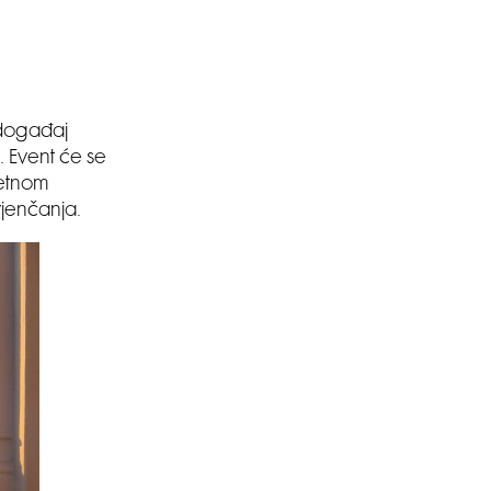
 događaj
. Event će se
letnom
 vjenčanja.