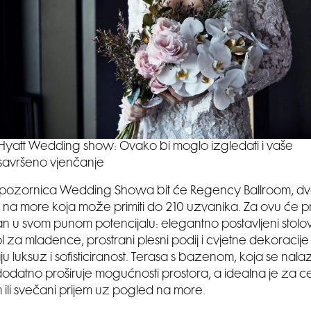
Hyatt Wedding show: Ovako bi moglo izgledati i vaše
savršeno vjenčanje
 pozornica Wedding Showa bit će Regency Ballroom, dv
a more koja može primiti do 210 uzvanika. Za ovu će pri
zan u svom punom potencijalu: elegantno postavljeni stolov
ol za mladence, prostrani plesni podij i cvjetne dekoracije
u luksuz i sofisticiranost. Terasa s bazenom, koja se nal
odatno proširuje mogućnosti prostora, a idealna je za c
ili svečani prijem uz pogled na more.