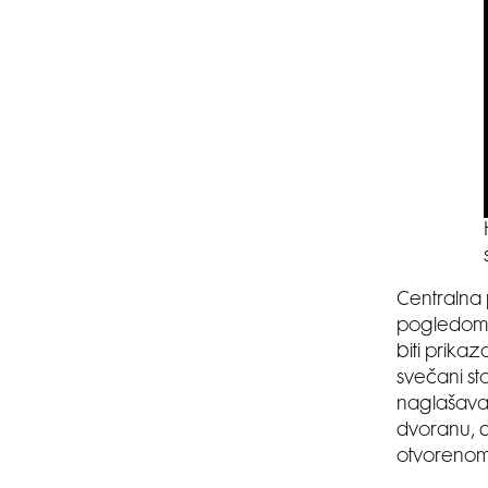
Centralna
pogledom n
biti prika
svečani st
naglašavaj
dvoranu, d
otvorenom 