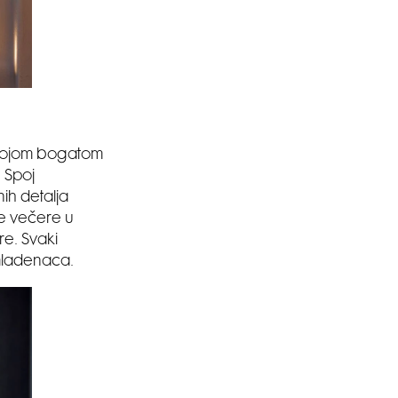
svojom bogatom
 Spoj
ih detalja
ne večere u
e. Svaki
mladenaca.