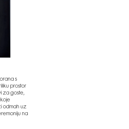
orana s
liku prostor
i za goste,
 koje
azi odmah uz
eremoniju na