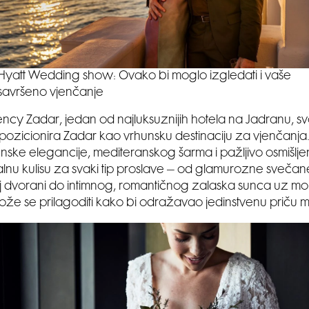
Hyatt Wedding show: Ovako bi moglo izgledati i vaše
savršeno vjenčanje
ncy Zadar, jedan od najluksuznijih hotela na Jadranu, 
zicionira Zadar kao vrhunsku destinaciju za vjenčanja.
ke elegancije, mediteranskog šarma i pažljivo osmišljen
lnu kulisu za svaki tip proslave – od glamurozne sveča
 dvorani do intimnog, romantičnog zalaska sunca uz mor
že se prilagoditi kako bi odražavao jedinstvenu priču 