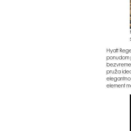
Hyatt Rege
ponudom po
bezvremens
pruža idea
elegantnoj
element mo