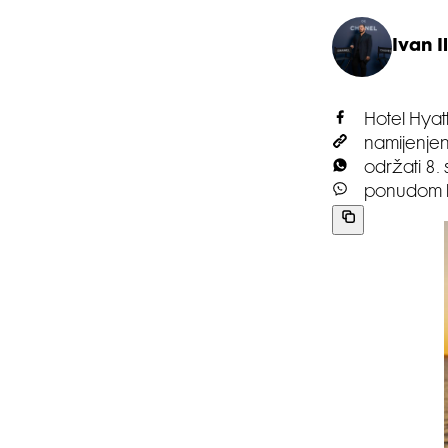
Ivan Il
Hotel Hya
namijenjen
održati 8. 
ponudom ho