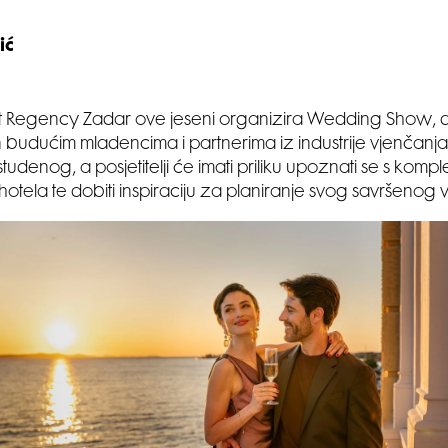
ić
tt Regency Zadar ove jeseni organizira Wedding Show,
 budućim mladencima i partnerima iz industrije vjenčanja
studenog, a posjetitelji će imati priliku upoznati se s komp
tela te dobiti inspiraciju za planiranje svog savršenog