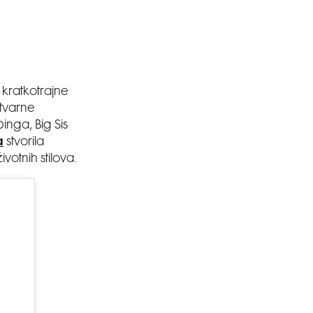
 kratkotrajne
stvarne
inga, Big Sis
a
stvorila
ivotnih stilova.