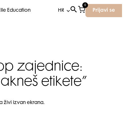
0
Elle Education
Prijavi se
pp zajednice:
akneš etikete”
a živi izvan ekrana.