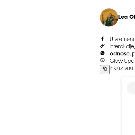
Lea O
U vremenu 
interakcij
odnose
, 
Glow Upa i
inkluzivnu 