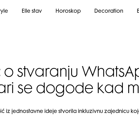
tyle
Elle stav
Horoskop
Decoration
 o stvaranju WhatsA
vari se dogode kad m
ć iz jednostavne ideje stvorila inkluzivnu zajednicu koj