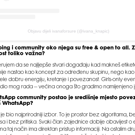
Objavu dijeli ivanaforsure (@ivana_knapic)
ing i community oko njega su free & open to all. Za
ost toliko važna?
jerujem da se najljepše stvari događaju kad makneš etiket
nije nastao kao koncept za određenu skupinu, nego kao 
žele dobru energiju, kretanje i povezanost. Girls-only event
i dio mog rada – većina onoga što gradimo namijenjeno j
tsApp community postao je središnje mjesto povez
š WhatsApp?
e bio najprirodniji izbor. To je prostor bez algoritama, b
a i bez pritiska. Svaki član zajednice dobije obavijest o 
 na taj način ima direktan pristup informaciji. Na ostalim d