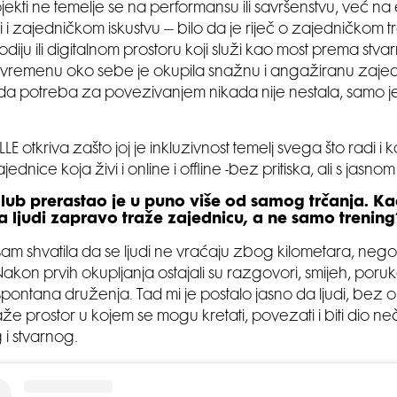
jekti ne temelje se na performansu ili savršenstvu, već na 
 i zajedničkom iskustvu – bilo da je riječ o zajedničkom t
iju ili digitalnom prostoru koji služi kao most prema stvar
 vremenu oko sebe je okupila snažnu i angažiranu zajed
da potreba za povezivanjem nikada nije nestala, samo j
LE otkriva zašto joj je inkluzivnost temelj svega što radi i
ednice koja živi i online i offline -bez pritiska, ali s jasnom
club prerastao je u puno više od samog trčanja. Kad
da ljudi zapravo traže zajednicu, a ne samo trening
sam shvatila da se ljudi ne vraćaju zbog kilometara, ne
Nakon prvih okupljanja ostajali su razgovori, smijeh, por
pontana druženja. Tad mi je postalo jasno da ljudi, bez ob
aže prostor u kojem se mogu kretati, povezati i biti dio n
i stvarnog.