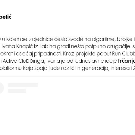
belić
u kojem se zajednice često svode na algoritme, brojke i
e, Ivana Knapić iz Labina gradi nešto potpuno drugačije: 
pokret i osjećaj pripadnosti. Kroz projekte poput Run Clubb
 Active Clubbinga, Ivana je od jednostavne ideje
trčanj
platformu koja spaja ljude različitih generacija, interesa i ž