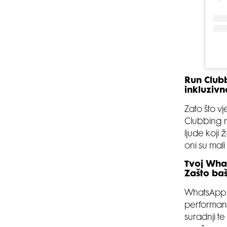
Run Clubb
inkluzivn
Zato što v
Clubbing 
ljude koji 
oni su mal
Tvoj Wha
Zašto ba
WhatsApp j
performans
suradnji te