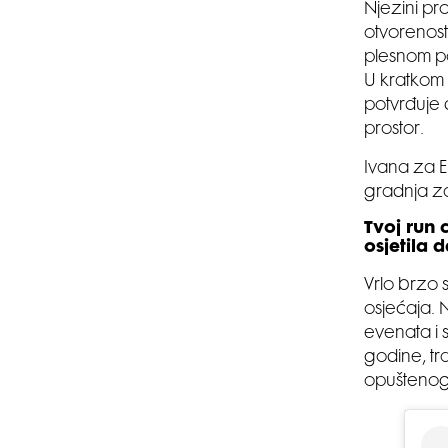
Njezini pro
otvorenosti
plesnom pod
U kratkom
potvrđuje 
prostor.
Ivana za EL
gradnja zaj
Tvoj run 
osjetila 
Vrlo brzo 
osjećaja. 
evenata i s
godine, tr
opuštenog 