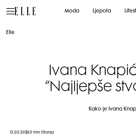
Elle
Moda
Ljepota
Lifes
Elle
Ivana Knapić
“Najljepše st
Kako je Ivana Knapi
12.03.2026
5 min čitanja