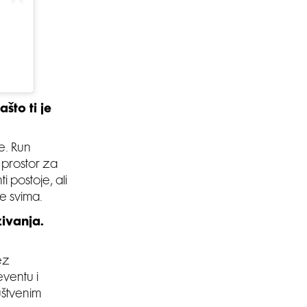
SMANJI
što ti je
e. Run
prostor za
i postoje, ali
e svima.
ivanja.
ez
eventu i
ruštvenim