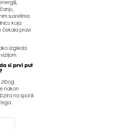
energiji,
rčanju,
nim susretima.
nicu koja
e čekala pravi
 kako izgleda
 vizijom.
a si prvi put
?
go zbog
uke nakon
zira na spol ili
ečega