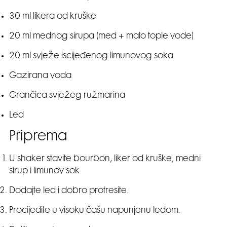
30 ml likera od kruške
20 ml mednog sirupa (med + malo tople vode)
20 ml svježe iscijeđenog limunovog soka
Gazirana voda
Grančica svježeg ružmarina
Led
Priprema
U shaker stavite bourbon, liker od kruške, medni
sirup i limunov sok.
Dodajte led i dobro protresite.
Procijedite u visoku čašu napunjenu ledom.