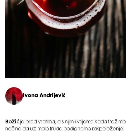
Ivona Andrijević
Božić
je pred vratima, a s njim i vrijeme kada tražimo
načine da uz malo truda podignemo raspoloženje.