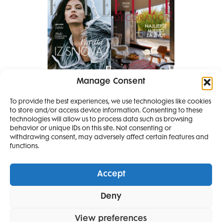
Manage Consent
Pretplati se na časopis
PRETPLATITE SE
To provide the best experiences, we use technologies like cookies
to store and/or access device information. Consenting to these
SMANJI
technologies will allow us to process data such as browsing
behavior or unique IDs on this site. Not consenting or
withdrawing consent, may adversely affect certain features and
4 IZDANJA
functions.
MAGAZINA ELLE
I 2 IZDANJA ELLE
Accept
DECORATIONA +
Elle Projects
Elle Beauty Awards
Elle Style Awards
Deny
Horoskop
Elle stav
Lifestyle
Decoration
POKLON
ZA
SAMO
49,99
View preferences