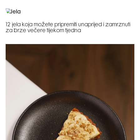
12 jela koja možete pripremiti unaprijed i zamrznuti
za brze večere tijekom tjedna