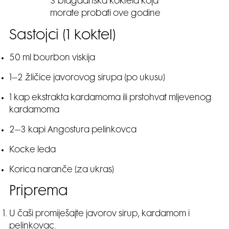
3 blagdanska koktela koja
morate probati ove godine
Sastojci (1 koktel)
50 ml bourbon viskija
1–2 žličice javorovog sirupa (po ukusu)
1 kap ekstrakta kardamoma ili prstohvat mljevenog
kardamoma
2–3 kapi Angostura pelinkovca
Kocke leda
Korica naranče (za ukras)
Priprema
U čaši promiješajte javorov sirup, kardamom i
pelinkovac.