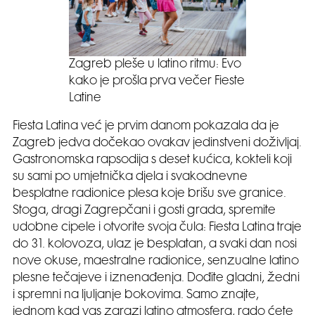
Zagreb pleše u latino ritmu: Evo
kako je prošla prva večer Fieste
Latine
Fiesta Latina već je prvim danom pokazala da je
Zagreb jedva dočekao ovakav jedinstveni doživljaj.
Gastronomska rapsodija s deset kućica, kokteli koji
su sami po umjetnička djela i svakodnevne
besplatne radionice plesa koje brišu sve granice.
Stoga, dragi Zagrepčani i gosti grada, spremite
udobne cipele i otvorite svoja čula: Fiesta Latina traje
do 31. kolovoza, ulaz je besplatan, a svaki dan nosi
nove okuse, maestralne radionice, senzualne latino
plesne tečajeve i iznenađenja. Dođite gladni, žedni
i spremni na ljuljanje bokovima. Samo znajte,
jednom kad vas zarazi latino atmosfera, rado ćete