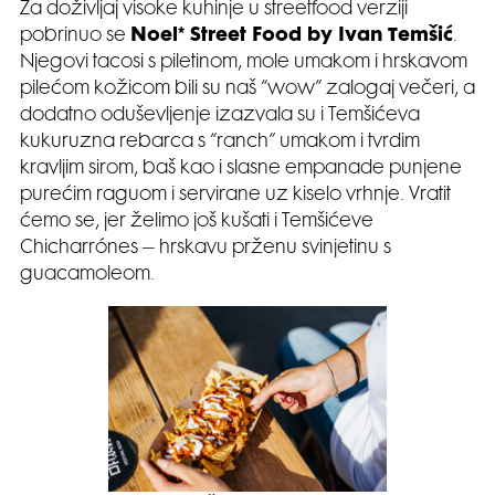
Za doživljaj visoke kuhinje u streetfood verziji
pobrinuo se
Noel* Street Food by Ivan Tem
šić
.
Njegovi tacosi s piletinom, mole umakom i hrskavom
pilećom kožicom bili su naš “wow” zalogaj večeri, a
dodatno oduševljenje izazvala su i Temšićeva
kukuruzna rebarca s “ranch” umakom i tvrdim
kravljim sirom, baš kao i slasne empanade punjene
purećim raguom i servirane uz kiselo vrhnje. Vratit
ćemo se, jer želimo još kušati i Temšićeve
Chicharrónes – hrskavu prženu svinjetinu s
guacamoleom.