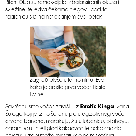
Bitch. Oba su remek-djela izbalansiranih okusa i
svježine, te jedva čekamo njegovu cocktail
radionicu s blind natjecanjem ovaj petak.
Zagreb pleše u latino ritmu: Evo
kako je prošla prva večer Fieste
Latine
Savršenu smo večer završili uz
Exotic Kinga
Ivana
Šuloga koji je iznio šarenu platu egzotičnog voća:
crvene banane, marakuju, žutu lubenicu, pitahayu,
carambolu i cijeli plod kakaovca te pokazao da