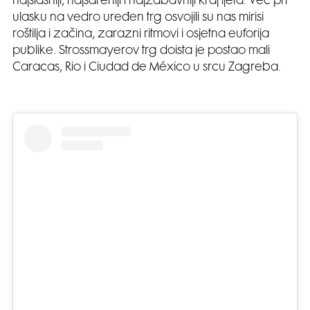
najslasniji, najšareniji i najzabavniji kraj ljeta. Već pri
ulasku na vedro uređen trg osvojili su nas mirisi
roštilja i začina, zarazni ritmovi i osjetna euforija
publike. Strossmayerov trg doista je postao mali
Caracas, Rio i Ciudad de México u srcu Zagreba.