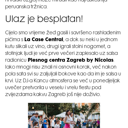
hrvatski uzgoj može mirisati kao najraskošnija
peruanska tržnica.
Ulaz je besplatan!
Cijelo smo vrijeme žeđ gasili i savršeno rashlađenim
pićima s
La Case Central
, a dok su neki u jednom
kutu slikali uz vino, drugi igrali stolni nogomet, a
stotinjak ljudi je već prve večeri zaplesalo uz salsa
radionicu
Plesnog centra Zagreb by Nicolas
.
Iako mnogi nisu znali ni osnovni korak, već nakon
pola sata svi su zaljuljali bokove kao da im je salsa u
krvi. Uz DJ-a Kancu atmosfera se već u ponedjeljak
uvečer pretvorila u veselu i vrelu fiestu pod
zvijezdama kakvu Zagreb još nije doživio.