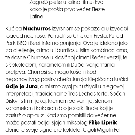
Zagreb pleše u latino ritmu: Evo
kako je prošla prva večer Fieste
Latine
Kućica
Nachurros
izvrsnom se pokazala u izvedbi
loaded nachosa. Ponudili su Chicken Fiesta, Pulled
Pork BBQ i Beef Inferno punjenja. Ovo je idelano jelo
za dijeljenje, a imaju i burritos u istim kombinacijama,
te slasne Churrose u klasičnoj cimet i šećer verziji, te
s čokoladom, karamelom ili Dubai varijantama
preljeva. Churrosi se mogu kušati i kod
neponovljivog pastry chefa Juraja Klepića na kućici
Gdje je Jura
, a mi smo ovaj put uživali u njegovoj
interpretaciji tradicionalne Tres Leches torte. Sočan
biskvit s tri mlijeka, kremom od vanilije, slanom
karamelom i kokosom bio je slatki finale koji je
zaslužio aplauz. Kad smo pomislili da večer ne
može postati bolja, sjajan miksolog
Filip Lipnik
donio je svoje signature koktele: Ciguli Miguli i Fat