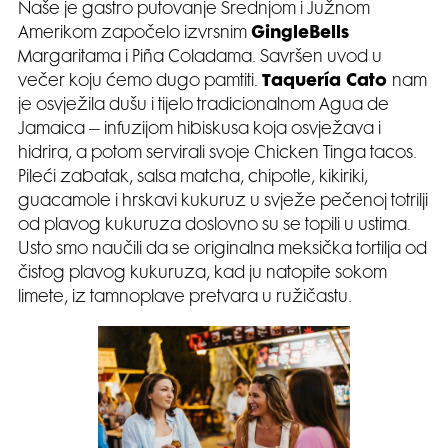
Naše je gastro putovanje Srednjom i Južnom
Amerikom započelo izvrsnim
GingleBells
Margaritama i Piña Coladama. Savršen uvod u
večer koju ćemo dugo pamtiti.
Taquer
í
a Cato
nam
je osvježila dušu i tijelo tradicionalnom Agua de
Jamaica – infuzijom hibiskusa koja osvježava i
hidrira, a potom servirali svoje Chicken Tinga tacos.
Pileći zabatak, salsa matcha, chipotle, kikiriki,
guacamole i hrskavi kukuruz u svježe pečenoj totrilji
od plavog kukuruza doslovno su se topili u ustima.
Usto smo naučili da se originalna meksička tortilja od
čistog plavog kukuruza, kad ju natopite sokom
limete, iz tamnoplave pretvara u ružičastu.