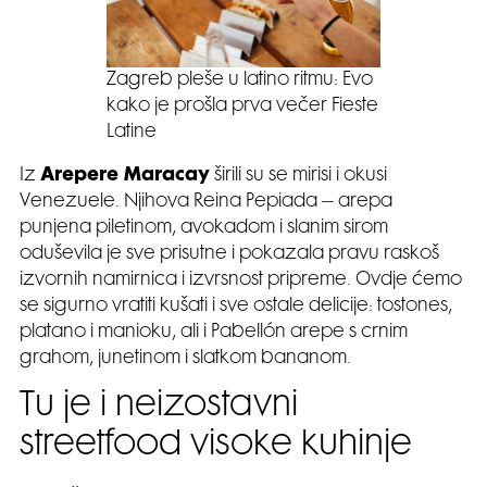
Zagreb pleše u latino ritmu: Evo
kako je prošla prva večer Fieste
Latine
Iz
Arepere Maracay
širili su se mirisi i okusi
Venezuele. Njihova Reina Pepiada – arepa
punjena piletinom, avokadom i slanim sirom
oduševila je sve prisutne i pokazala pravu raskoš
izvornih namirnica i izvrsnost pripreme. Ovdje ćemo
se sigurno vratiti kušati i sve ostale delicije: tostones,
platano i manioku, ali i Pabellón arepe s crnim
grahom, junetinom i slatkom bananom.
Tu je i neizostavni
streetfood visoke kuhinje