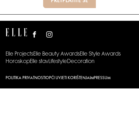
PRETPLATITE SE
Elle Projects
Elle Beauty Awards
Elle Style Awards
Horoskop
Elle stav
Lifestyle
Decoration
POLITIKA PRIVATNOSTI
OPĆI UVJETI KORIŠTENJA
IMPRESSUM