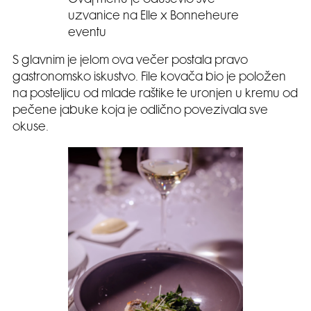
uzvanice na Elle x Bonneheure
eventu
S glavnim je jelom ova večer postala pravo
gastronomsko iskustvo. File kovača bio je položen
na posteljicu od mlade raštike te uronjen u kremu od
pečene jabuke koja je odlično povezivala sve
okuse.