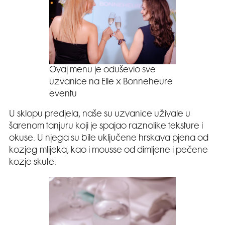
Ovaj menu je oduševio sve
uzvanice na Elle x Bonneheure
eventu
U sklopu predjela, naše su uzvanice uživale u
šarenom tanjuru koji je spajao raznolike teksture i
okuse. U njega su bile uključene hrskava pjena od
kozjeg mlijeka, kao i mousse od dimljene i pečene
kozje skute.