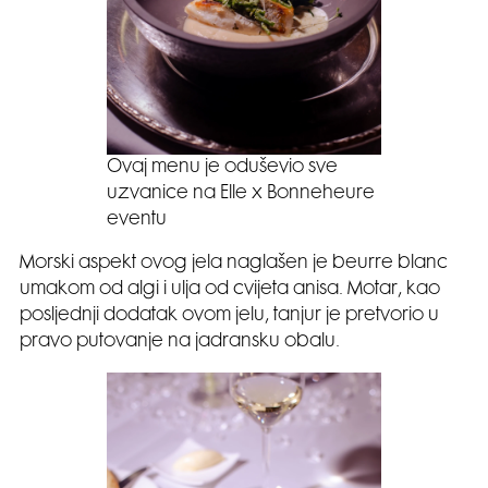
Ovaj menu je oduševio sve
uzvanice na Elle x Bonneheure
eventu
Morski aspekt ovog jela naglašen je beurre blanc
umakom od algi i ulja od cvijeta anisa. Motar, kao
posljednji dodatak ovom jelu, tanjur je pretvorio u
pravo putovanje na jadransku obalu.