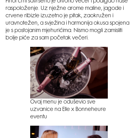
Pinot crni savršeno je otvorio večer i podigao naše
raspoloženje. Uz nježne arome maline, jagode i
crvene ribizle izuzetno je pitak, zaokružen i
uravnotežen, a svježina i harmonija okusa spojena
je s postojanim mjehurićima. Nismo mogli zamisliti
bolje piće za sam početak večeri.
Ovaj menu je oduševio sve
uzvanice na Elle x Bonneheure
eventu