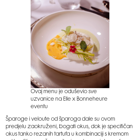
Ovaj menu je oduševio sve
uzvanice na Elle x Bonneheure
eventu
Šparoge i veloute od šparoga dale su ovom
predjelu zaokruženi, bogati okus, dok je specifičan
okus tanko rezanih tartufa u kombinaciji s kremom