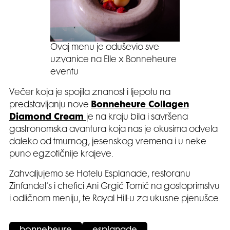
Ovaj menu je oduševio sve
uzvanice na Elle x Bonneheure
eventu
Večer koja je spojila znanost i ljepotu na
predstavljanju nove
Bonneheure Collagen
Diamond Cream
je na kraju bila i savršena
gastronomska avantura koja nas je okusima odvela
daleko od tmurnog, jesenskog vremena i u neke
puno egzotičnije krajeve.
Zahvaljujemo se Hotelu Esplanade, restoranu
Zinfandel’s i chefici Ani Grgić Tomić na gostoprimstvu
i odličnom meniju, te Royal Hill-u za ukusne pjenušce.