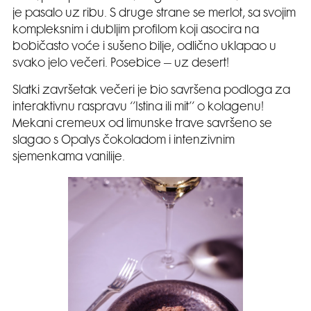
je pasalo uz ribu. S druge strane se merlot, sa svojim
kompleksnim i dubljim profilom koji asocira na
bobičasto voće i sušeno bilje, odlično uklapao u
svako jelo večeri. Posebice – uz desert!
Slatki završetak večeri je bio savršena podloga za
interaktivnu raspravu ‘’Istina ili mit’’ o kolagenu!
Mekani cremeux od limunske trave savršeno se
slagao s Opalys čokoladom i intenzivnim
sjemenkama vanilije.