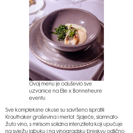
Ovaj menu je oduševio sve
uzvanice na Elle x Bonneheure
eventu
Sve kompleksne okuse su savršeno ispratili
Krauthaker graševina i merlot. Sjajeće, slamnato-
žuto vino, s mirisom solidna intenziteta koji upućuje
na svježu jabuku i na vinogradsku breskvu odlično