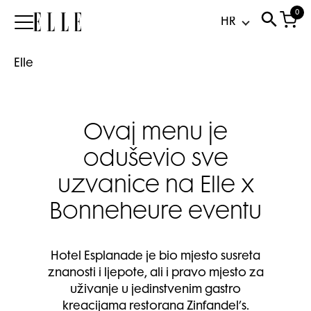
0
Elle
Elle
Ovaj menu je
oduševio sve
uzvanice na Elle x
Bonneheure eventu
Hotel Esplanade je bio mjesto susreta
znanosti i ljepote, ali i pravo mjesto za
uživanje u jedinstvenim gastro
kreacijama restorana Zinfandel’s.