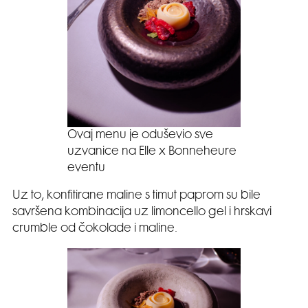
Ovaj menu je oduševio sve
uzvanice na Elle x Bonneheure
eventu
Uz to, konfitirane maline s timut paprom su bile
savršena kombinacija uz limoncello gel i hrskavi
crumble od čokolade i maline.