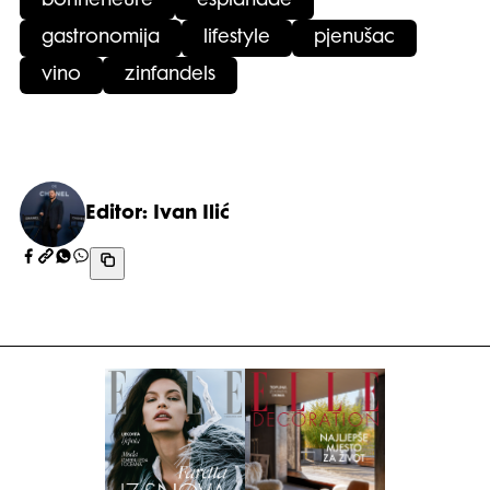
bonneheure
esplanade
gastronomija
lifestyle
pjenušac
vino
zinfandels
Editor: Ivan Ilić