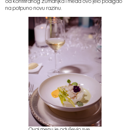
od konfitiranog žumanjka i meda ovo jelo podigao
na potpuno novu razinu.
Ovaj menu je oduševio sve