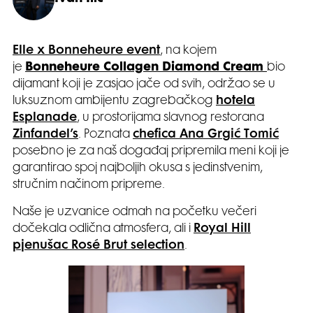
Elle x Bonneheure event
, na kojem
je
Bonneheure Collagen Diamond Cream
bio
dijamant koji je zasjao jače od svih, održao se u
luksuznom ambijentu zagrebačkog
hotela
Esplanade
, u prostorijama slavnog restorana
Zinfandel’s
. Poznata
chefica Ana Grgić Tomić
posebno je za naš događaj pripremila meni koji je
garantirao spoj najboljih okusa s jedinstvenim,
stručnim načinom pripreme.
Naše je uzvanice odmah na početku večeri
dočekala odlična atmosfera, ali i
Royal Hill
pjenušac Rosé Brut selection
.