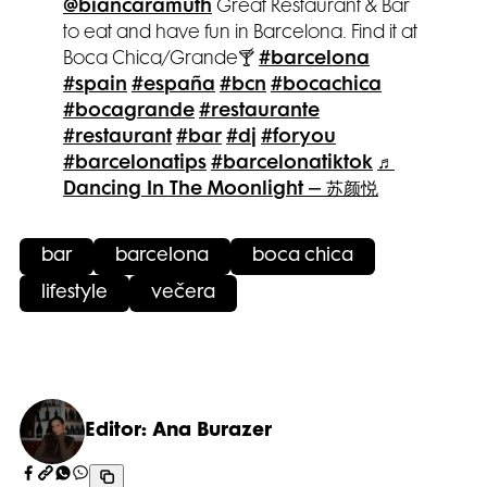
@biancaramuth
Great Restaurant & Bar
to eat and have fun in Barcelona. Find it at
Boca Chica/Grande🍸
#barcelona
#spain
#españa
#bcn
#bocachica
#bocagrande
#restaurante
#restaurant
#bar
#dj
#foryou
#barcelonatips
#barcelonatiktok
♬
Dancing In The Moonlight – 苏颜悦
bar
barcelona
boca chica
lifestyle
večera
Editor: Ana Burazer