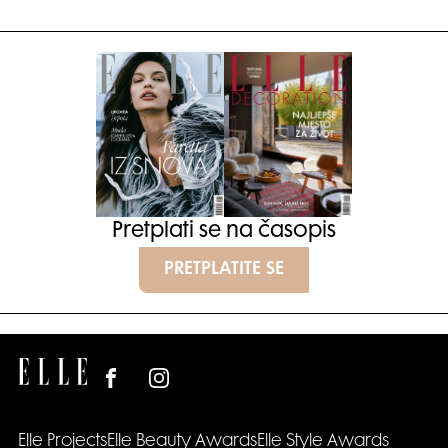
Pretplati se na časopis
PRETPLATITE SE
Elle Projects
Elle Beauty Awards
Elle Style Awards