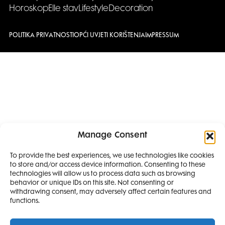
Horoskop
Elle stav
Lifestyle
Decoration
POLITIKA PRIVATNOSTI
OPĆI UVJETI KORIŠTENJA
IMPRESSUM
Manage Consent
To provide the best experiences, we use technologies like cookies
to store and/or access device information. Consenting to these
SMANJI
technologies will allow us to process data such as browsing
behavior or unique IDs on this site. Not consenting or
withdrawing consent, may adversely affect certain features and
4 IZDANJA
functions.
MAGAZINA ELLE
I 2 IZDANJA ELLE