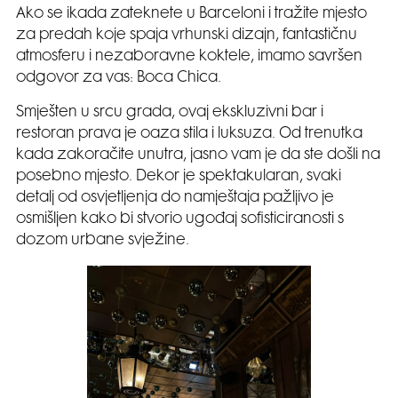
Ako se ikada zateknete u Barceloni i tražite mjesto
za predah koje spaja vrhunski dizajn, fantastičnu
atmosferu i nezaboravne koktele, imamo savršen
odgovor za vas: Boca Chica.
Smješten u srcu grada, ovaj ekskluzivni bar i
restoran prava je oaza stila i luksuza. Od trenutka
kada zakoračite unutra, jasno vam je da ste došli na
posebno mjesto. Dekor je spektakularan, svaki
detalj od osvjetljenja do namještaja pažljivo je
osmišljen kako bi stvorio ugođaj sofisticiranosti s
dozom urbane svježine.