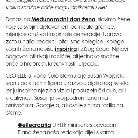
tehnologiju, modu i društvo, ove žene podsjećaju
koliko snažne priče mogu oblikovati svijet.
Danas, na
Međunarodni dan žena
, slavimo žene
koje su svojim djelovanjem pomicale granice,
mijenjale društvo i inspirirale generacije. Upravo
zato u našoj redakciji pitali smo kolegice i kolege
koja ih žena najviše
inspirira
i zbog čega. Njihovi
odgovori otkrivaju različite, ali jednako snažne
priče o hrabrosti, kreativnosti i utjecaju.
CEO ELLE-a Ivona Čulo istaknula je Susan Wojcicki,
jednu od ključnih figura u razvoju digitalnog svijeta
jer ju inspirira njezina vizija i poduzetnički duh, ali i
kreativnost. Susan je svoj podrum iznajmila
osnivačima Google-a, a kasnije s njima radila na
istome.
@ellecroatia
U ELLE mini series povodom
Dana žena naša redakcija dijeli s vama