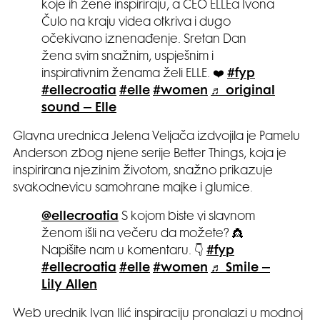
koje ih žene inspiriraju, a CEO ELLEa Ivona
Čulo na kraju videa otkriva i dugo
očekivano iznenađenje. Sretan Dan
žena svim snažnim, uspješnim i
inspirativnim ženama želi ELLE. ❤️
#fyp
#ellecroatia
#elle
#women
♬ original
sound – Elle
Glavna urednica Jelena Veljača izdvojila je Pamelu
Anderson zbog njene serije Better Things, koja je
inspirirana njezinim životom, snažno prikazuje
svakodnevicu samohrane majke i glumice.
@ellecroatia
S kojom biste vi slavnom
ženom išli na večeru da možete? 👸
Napišite nam u komentaru. 👇
#fyp
#ellecroatia
#elle
#women
♬ Smile –
Lily Allen
Web urednik Ivan Ilić inspiraciju pronalazi u modnoj