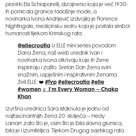
pionirki Elsi Schiaparelli, dizajnerici koja je već 1930-
ih pomicala granice tadašnje mode, a
novinarka Ivona Andrijević izdvojila je Florence
Nightingale, medicinsku sestru koja je postala simbol
humanosti tijekom Krimskog rata.
@ellecroatia
U ELLE mini series povodom
Dana žena, naš web urednik Ivan i
novinarka Ivona otkrivaju koje ih žene
inspiriraju i zašto. Sretan Dan žena svim
snažnim, uspješnim i inspirativnim ženama
želi ELLE. ❤️
#fyp
#ellecroatia
#elle
#women
♬ I'm Every Woman – Chaka
Khan
Izvršna urednica Sara istaknula je jednu od
najfascinantnijih žena 20. stoljeća – Hedy
Lamarr zato što je, osim što je bila slavna glumica,
bila je i izumiteljica. Tijekom Drugog svjetskog rata