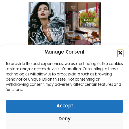
Manage Consent
Pretplati se na časopis
PRETPLATITE SE
To provide the best experiences, we use technologies like cookies
to store and/or access device information. Consenting to these
SMANJI
technologies will allow us to process data such as browsing
behavior or unique IDs on this site. Not consenting or
withdrawing consent, may adversely affect certain features and
4 IZDANJA
functions.
MAGAZINA ELLE
I 2 IZDANJA ELLE
Accept
DECORATIONA +
Elle Projects
Elle Beauty Awards
Elle Style Awards
Deny
Horoskop
Elle stav
Lifestyle
Decoration
POKLON
ZA