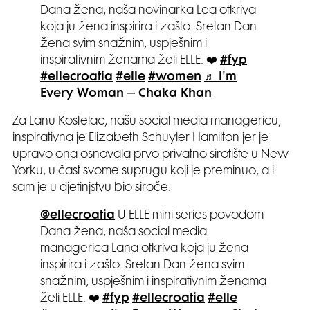
Dana žena, naša novinarka Lea otkriva
koja ju žena inspirira i zašto. Sretan Dan
žena svim snažnim, uspješnim i
inspirativnim ženama želi ELLE. ❤️
#fyp
#ellecroatia
#elle
#women
♬ I'm
Every Woman – Chaka Khan
Za Lanu Kostelac, našu social media managericu,
inspirativna je Elizabeth Schuyler Hamilton jer je
upravo ona osnovala prvo privatno sirotište u New
Yorku, u čast svome suprugu koji je preminuo, a i
sam je u djetinjstvu bio siroče.
@ellecroatia
U ELLE mini series povodom
Dana žena, naša social media
managerica Lana otkriva koja ju žena
inspirira i zašto. Sretan Dan žena svim
snažnim, uspješnim i inspirativnim ženama
želi ELLE. ❤️
#fyp
#ellecroatia
#elle