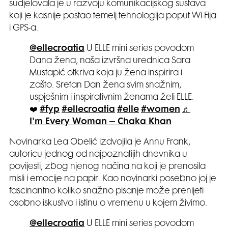
sudjelovala je u razvoju komunikacijskog sustava
koji je kasnije postao temelj tehnologija poput Wi-Fija
i GPS-a.
@ellecroatia
U ELLE mini series povodom
Dana žena, naša izvršna urednica Sara
Mustapić otkriva koja ju žena inspirira i
zašto. Sretan Dan žena svim snažnim,
uspješnim i inspirativnim ženama želi ELLE.
❤️
#fyp
#ellecroatia
#elle
#women
♬
I'm Every Woman – Chaka Khan
Novinarka Lea Obelić izdvojila je Annu Frank,
autoricu jednog od najpoznatijih dnevnika u
povijesti, zbog njenog načina na koji je prenosila
misli i emocije na papir. Kao novinarki posebno joj je
fascinantno koliko snažno pisanje može prenijeti
osobno iskustvo i istinu o vremenu u kojem živimo.
@ellecroatia
U ELLE mini series povodom