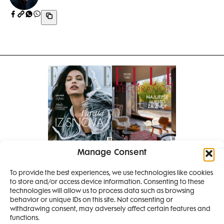
Manage Consent
Pretplati se na časopis
To provide the best experiences, we use technologies like cookies
PRETPLATITE SE
to store and/or access device information. Consenting to these
SMANJI
technologies will allow us to process data such as browsing
behavior or unique IDs on this site. Not consenting or
withdrawing consent, may adversely affect certain features and
4 IZDANJA
functions.