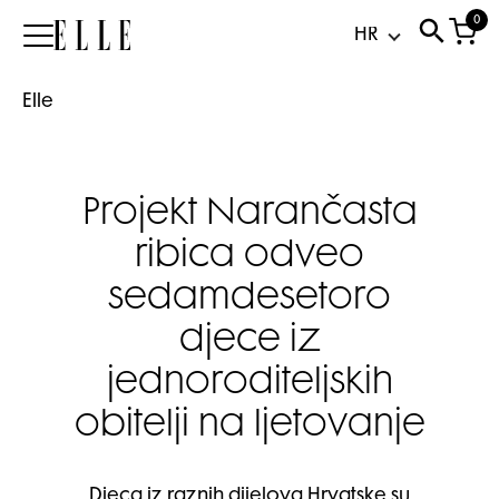
0
Elle
Elle
Projekt Narančasta
ribica odveo
sedamdesetoro
djece iz
jednoroditeljskih
obitelji na ljetovanje
Djeca iz raznih dijelova Hrvatske su