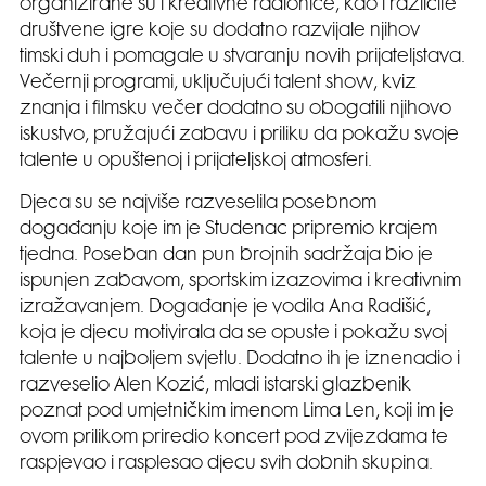
organizirane su i kreativne radionice, kao i različite
društvene igre koje su dodatno razvijale njihov
timski duh i pomagale u stvaranju novih prijateljstava.
Večernji programi, uključujući talent show, kviz
znanja i filmsku večer dodatno su obogatili njihovo
iskustvo, pružajući zabavu i priliku da pokažu svoje
talente u opuštenoj i prijateljskoj atmosferi.
Djeca su se najviše razveselila posebnom
događanju koje im je Studenac pripremio krajem
tjedna. Poseban dan pun brojnih sadržaja bio je
ispunjen zabavom, sportskim izazovima i kreativnim
izražavanjem. Događanje je vodila Ana Radišić,
koja je djecu motivirala da se opuste i pokažu svoj
talente u najboljem svjetlu. Dodatno ih je iznenadio i
razveselio Alen Kozić, mladi istarski glazbenik
poznat pod umjetničkim imenom Lima Len, koji im je
ovom prilikom priredio koncert pod zvijezdama te
raspjevao i rasplesao djecu svih dobnih skupina.