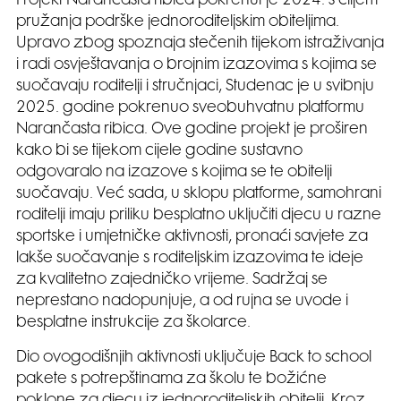
Projekt Narančasta ribica pokrenut je 2024. s ciljem
pružanja podrške jednoroditeljskim obiteljima.
Upravo zbog spoznaja stečenih tijekom istraživanja
i radi osvještavanja o brojnim izazovima s kojima se
suočavaju roditelji i stručnjaci, Studenac je u svibnju
2025. godine pokrenuo sveobuhvatnu platformu
Narančasta ribica. Ove godine projekt je proširen
kako bi se tijekom cijele godine sustavno
odgovaralo na izazove s kojima se te obitelji
suočavaju. Već sada, u sklopu platforme, samohrani
roditelji imaju priliku besplatno uključiti djecu u razne
sportske i umjetničke aktivnosti, pronaći savjete za
lakše suočavanje s roditeljskim izazovima te ideje
za kvalitetno zajedničko vrijeme. Sadržaj se
neprestano nadopunjuje, a od rujna se uvode i
besplatne instrukcije za školarce.
Dio ovogodišnjih aktivnosti uključuje Back to school
pakete s potrepštinama za školu te božićne
poklone za djecu iz jednoroditeljskih obitelji. Kroz