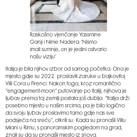
Raskošno vjenčanje Yassmine
Ganji i Nime Nadera: 'Nismo
imali sumnje, on je jedini ostvario
našu viziju'
Italija je bila njihov izbor od samog početka. Ona je
mjesto gdje su 2022. proslavili zaruke u bajkovitoj
Villi Cora u Firenci. Nakon toga, kroz romantično
“engagement-moon” putovanje po Italiji, njihova je
ljubav prema toj zemlji postala još dublja. “Italija drži
posebno mjesto u našim srcima, pa je bilo logično
da svoju ljubav proslavimo tamo gdje nas sve
podsjeća na sreću”, otkrili su. Kada su pronašli Villu
Miani u Rimu, s panoramskim pogledom na grad,
znali su da su pronašli mjesto iz snova.