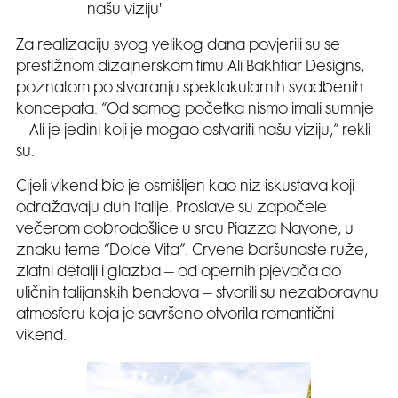
našu viziju'
Za realizaciju svog velikog dana povjerili su se
prestižnom dizajnerskom timu Ali Bakhtiar Designs,
poznatom po stvaranju spektakularnih svadbenih
koncepata. “Od samog početka nismo imali sumnje
– Ali je jedini koji je mogao ostvariti našu viziju,” rekli
su.
Cijeli vikend bio je osmišljen kao niz iskustava koji
odražavaju duh Italije. Proslave su započele
večerom dobrodošlice u srcu Piazza Navone, u
znaku teme “Dolce Vita”. Crvene baršunaste ruže,
zlatni detalji i glazba – od opernih pjevača do
uličnih talijanskih bendova – stvorili su nezaboravnu
atmosferu koja je savršeno otvorila romantični
vikend.