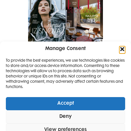
Manage Consent
Pretplati se na časopis
PRETPLATITE SE
To provide the best experiences, we use technologies like cookies
to store and/or access device information. Consenting to these
SMANJI
technologies will allow us to process data such as browsing
behavior or unique IDs on this site. Not consenting or
withdrawing consent, may adversely affect certain features and
4 IZDANJA
functions.
MAGAZINA ELLE
I 2 IZDANJA ELLE
Accept
DECORATIONA +
Elle Projects
Elle Beauty Awards
Elle Style Awards
Deny
Horoskop
Elle stav
Lifestyle
Decoration
POKLON
ZA
SAMO
49,99
View preferences